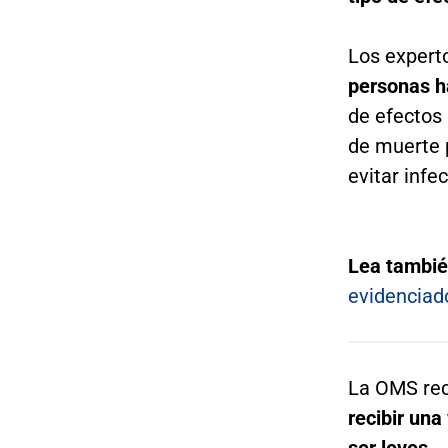
Los expert
personas h
de efectos
de muerte p
evitar infe
Lea tambi
evidenciad
La OMS re
recibir una
ser leves.