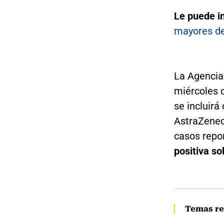
Le puede i
mayores de
La Agencia
miércoles 
se incluir
AstraZeneca
casos repo
positiva so
Temas re