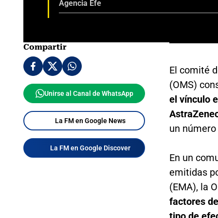
Agencia Efe
Compartir
El comité 
(OMS) cons
Unirse al Canal de WhatsApp
el vínculo 
AstraZenec
La FM en Google News
un número m
La FM en Google Discover
En un comu
emitidas p
(EMA), la 
factores de
tipo de efe