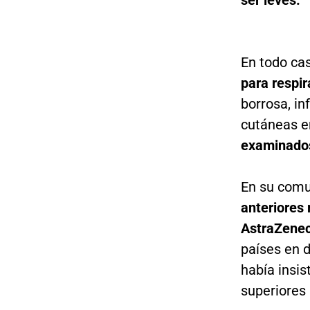
En todo ca
para respir
borrosa, i
cutáneas e
examinados
En su comu
anteriores
AstraZene
países en 
había insis
superiores 