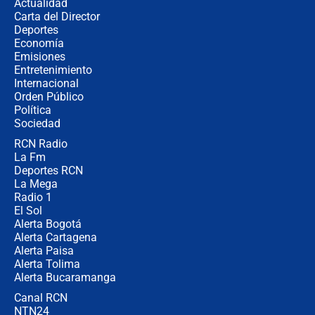
Actualidad
Carta del Director
¿Cómo comprar dólares desde el
Deportes
celular? Requisitos, pasos y
Economía
recomendaciones
Emisiones
Entretenimiento
Internacional
Las seis de las 6 con Juan Lozano |
Orden Público
jueves 6 de agosto de 2026
Política
Sociedad
RCN Radio
Posesión de Abelardo De La Espriella
La Fm
en Cali: ¿qué pasará con los
congresistas del Pacto Histórico que
Deportes RCN
no asistirán?
La Mega
Radio 1
El Sol
Alerta Bogotá
Alerta Cartagena
Alerta Paisa
Alerta Tolima
Alerta Bucaramanga
Canal RCN
NTN24