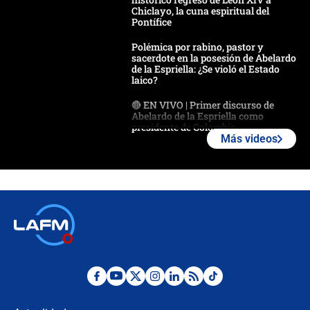
Chiclayo, la cuna espiritual del
Pontífice
Polémica por rabino, pastor y
sacerdote en la posesión de Abelardo
de la Espriella: ¿Se violó el Estado
laico?
🔴 EN VIVO | Primer discurso de
Abelardo de la Espriella como
presidente de Colombia
Más videos
¿La posesión de Abelardo De la
Espriella en Cali inicia la
descentralización en Colombia? Esto
respondió el alcalde Eder
Así será la posesión de Abelardo de
la Espriella este 7 de agosto:
cronograma oficial y detalles clave
Desde dermatitis hasta infecciones:
los riesgos de usar cascos de motos
de aplicaciones de transporte