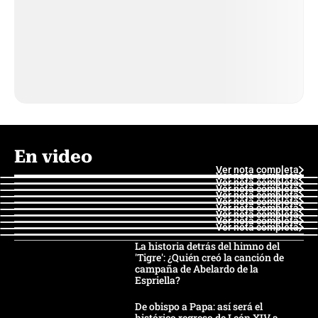
En video
Ver nota completa
Ver nota completa
Ver nota completa
Ver nota completa
Ver nota completa
Ver nota completa
Ver nota completa
Ver nota completa
Ver nota completa
Ver nota completa
La historia detrás del himno del
'Tigre': ¿Quién creó la canción de
campaña de Abelardo de la
Espriella?
De obispo a Papa: así será el
histórico regreso de León XIV a