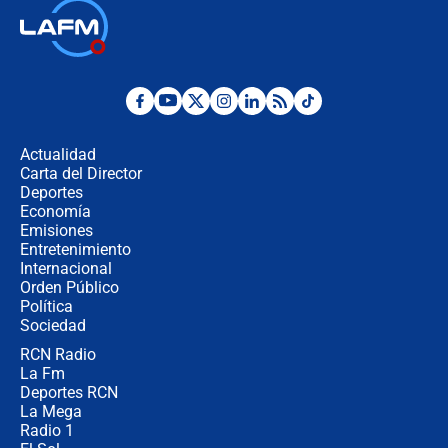
Así será la posesión de Abelardo de
la Espriella este 7 de agosto:
cronograma oficial y detalles clave
Desde dermatitis hasta infecciones:
los riesgos de usar cascos de motos
de aplicaciones de transporte
Actualidad
Carta del Director
¿Cómo comprar dólares desde el
Deportes
celular? Requisitos, pasos y
Economía
recomendaciones
Emisiones
Entretenimiento
Internacional
Las seis de las 6 con Juan Lozano |
Orden Público
jueves 6 de agosto de 2026
Política
Sociedad
RCN Radio
Posesión de Abelardo De La Espriella
La Fm
en Cali: ¿qué pasará con los
congresistas del Pacto Histórico que
Deportes RCN
no asistirán?
La Mega
Radio 1