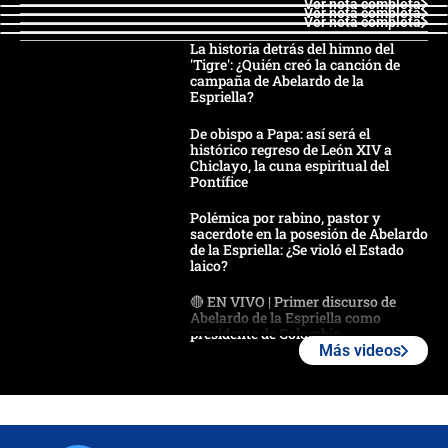
Ver nota completa
Ver nota completa
Ver nota completa
La historia detrás del himno del
'Tigre': ¿Quién creó la canción de
campaña de Abelardo de la
Espriella?
De obispo a Papa: así será el
histórico regreso de León XIV a
Chiclayo, la cuna espiritual del
Pontífice
Polémica por rabino, pastor y
sacerdote en la posesión de Abelardo
de la Espriella: ¿Se violó el Estado
laico?
🔴 EN VIVO | Primer discurso de
Abelardo de la Espriella como
presidente de Colombia
Más videos
¿La posesión de Abelardo De la
Espriella en Cali inicia la
descentralización en Colombia? Esto
respondió el alcalde Eder