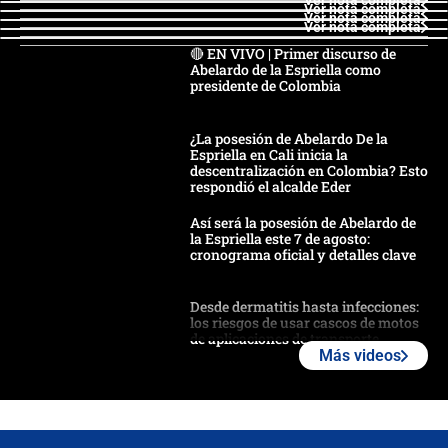
Ver nota completa
Ver nota completa
Ver nota completa
Ver nota completa
🔴 EN VIVO | Primer discurso de
Abelardo de la Espriella como
presidente de Colombia
¿La posesión de Abelardo De la
Espriella en Cali inicia la
descentralización en Colombia? Esto
respondió el alcalde Eder
Así será la posesión de Abelardo de
la Espriella este 7 de agosto:
cronograma oficial y detalles clave
Desde dermatitis hasta infecciones:
los riesgos de usar cascos de motos
de aplicaciones de transporte
Más videos
¿Cómo comprar dólares desde el
celular? Requisitos, pasos y
recomendaciones