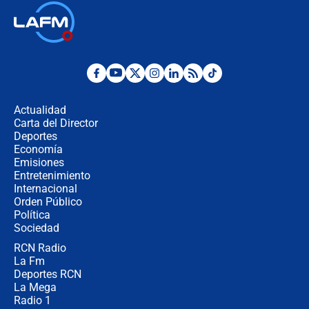
Las seis de las 6 con Juan Lozano |
jueves 6 de agosto de 2026
Posesión de Abelardo De La Espriella
en Cali: ¿qué pasará con los
congresistas del Pacto Histórico que
Actualidad
no asistirán?
Carta del Director
Álvaro Uribe asistirá a la posesión y
Deportes
crece el pulso por la elección del
Economía
contralor
Emisiones
Entretenimiento
Internacional
🔴 EN VIVO | Noticiero La FM con
Orden Público
Juan Lozano - 6 de agosto de 2026
Política
Sociedad
RCN Radio
¿Por qué De la Espriella gobernará
La Fm
desde Barranquilla? Experto explica
la razón
Deportes RCN
La Mega
Radio 1