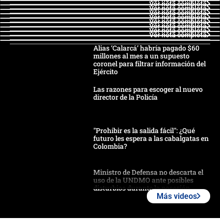
Ver nota completa
Ver nota completa
Ver nota completa
Ver nota completa
Ver nota completa
Ver nota completa
Ver nota completa
Ver nota completa
Alias ‘Calarcá’ habría pagado $60
millones al mes a un supuesto
coronel para filtrar información del
Ejército
Las razones para escoger al nuevo
director de la Policía
"Prohibir es la salida fácil": ¿Qué
futuro les espera a las cabalgatas en
Colombia?
Ministro de Defensa no descarta el
uso de la UNDMO ante posibles
disturbios durante la posesión
Más videos
"No hubo fraude ni posibilidad de