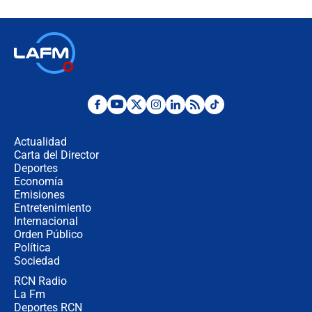
fraude": Auditoría respondió a
señalamientos de Petro sobre
elección de Abelardo de La Espriella
Tras su posesión, presidente De la
Espriella empieza gira por regiones
donde perdió
Las seis de las 6 con Juan Lozano |
miércoles 5 de agosto de 2026
Actualidad
Carta del Director
🔴 EN VIVO | Noticiero La FM con
Deportes
Juan Lozano - 5 de agosto de 2026
Economía
Emisiones
Entretenimiento
Internacional
La petición de los empresarios al
Orden Público
gobierno de De la Espriella antes del
Política
Congreso de la ANDI
Sociedad
RCN Radio
María Fernanda Cabal asegura que
La Fm
Uribe tiene "aversión" a la palabra
derecha: "Es como si le hablaran del
Deportes RCN