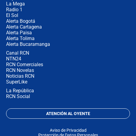
demonio"
La Mega
Radio 1
El Sol
Alerta Bogotá
Alerta Cartagena
Alerta Paisa
Alerta Tolima
Alerta Bucaramanga
Canal RCN
NTN24
RCN Comerciales
RCN Novelas
Noticias RCN
SuperLike
La República
RCN Social
ATENCIÓN AL OYENTE
Aviso de Privacidad
Protección de Datos Personales