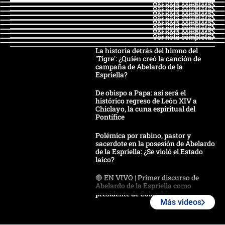
Ver nota completa
Ver nota completa
Ver nota completa
Ver nota completa
Ver nota completa
Ver nota completa
Ver nota completa
Ver nota completa
Ver nota completa
La historia detrás del himno del
'Tigre': ¿Quién creó la canción de
campaña de Abelardo de la
Espriella?
De obispo a Papa: así será el
histórico regreso de León XIV a
Chiclayo, la cuna espiritual del
Pontífice
Polémica por rabino, pastor y
sacerdote en la posesión de Abelardo
de la Espriella: ¿Se violó el Estado
laico?
🔴 EN VIVO | Primer discurso de
Abelardo de la Espriella como
presidente de Colombia
Más videos
¿La posesión de Abelardo De la