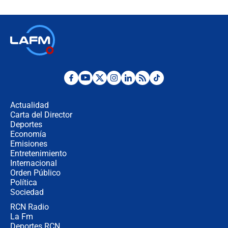
Espriella en Cali inicia la
descentralización en Colombia? Esto
respondió el alcalde Eder
Así será la posesión de Abelardo de
la Espriella este 7 de agosto:
cronograma oficial y detalles clave
Desde dermatitis hasta infecciones:
los riesgos de usar cascos de motos
de aplicaciones de transporte
Actualidad
Carta del Director
¿Cómo comprar dólares desde el
Deportes
celular? Requisitos, pasos y
Economía
recomendaciones
Emisiones
Entretenimiento
Internacional
Las seis de las 6 con Juan Lozano |
Orden Público
jueves 6 de agosto de 2026
Política
Sociedad
RCN Radio
Posesión de Abelardo De La Espriella
La Fm
en Cali: ¿qué pasará con los
congresistas del Pacto Histórico que
Deportes RCN