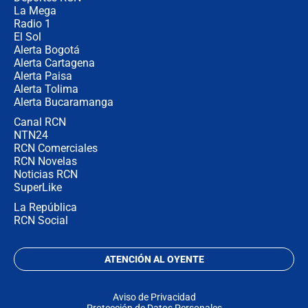
no asistirán?
La Mega
Radio 1
El Sol
Alerta Bogotá
Alerta Cartagena
Alerta Paisa
Alerta Tolima
Alerta Bucaramanga
Canal RCN
NTN24
RCN Comerciales
RCN Novelas
Noticias RCN
SuperLike
La República
RCN Social
ATENCIÓN AL OYENTE
Aviso de Privacidad