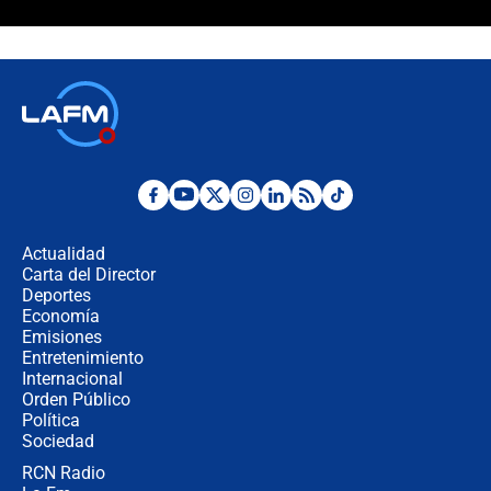
Álvaro Uribe asistirá a la posesión y
crece el pulso por la elección del
contralor
🔴 EN VIVO | Noticiero La FM con
Juan Lozano - 6 de agosto de 2026
¿Por qué De la Espriella gobernará
desde Barranquilla? Experto explica
la razón
Actualidad
Carta del Director
Estratega de Abelardo de la Espriella
Deportes
revela cómo venció a la “casta
Economía
política” en campaña: “Estaba
Emisiones
completamente seguro”
Entretenimiento
Internacional
Alias ‘Calarcá’ habría pagado $60
Orden Público
millones al mes a un supuesto
Política
coronel para filtrar información del
Ejército
Sociedad
RCN Radio
Las razones para escoger al nuevo