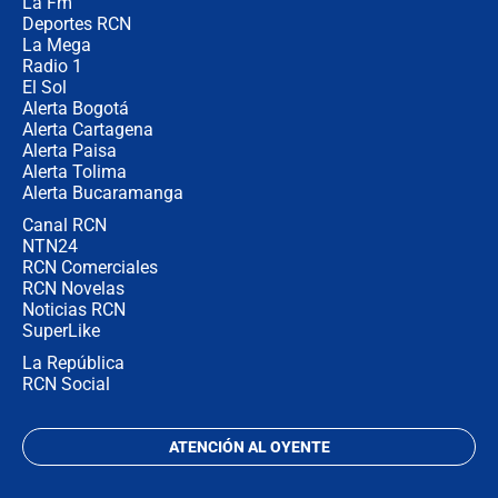
La Fm
director de la Policía
Deportes RCN
La Mega
Radio 1
El Sol
Alerta Bogotá
Alerta Cartagena
Alerta Paisa
Alerta Tolima
Alerta Bucaramanga
Canal RCN
NTN24
RCN Comerciales
RCN Novelas
Noticias RCN
SuperLike
La República
RCN Social
ATENCIÓN AL OYENTE