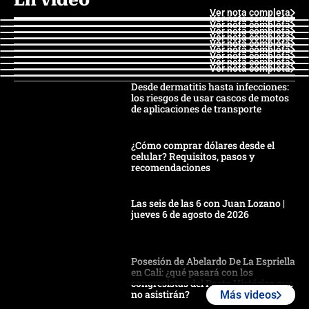
Ver nota completa
Ver nota completa
Ver nota completa
Ver nota completa
Ver nota completa
Ver nota completa
Ver nota completa
Ver nota completa
Ver nota completa
Ver nota completa
Desde dermatitis hasta infecciones:
los riesgos de usar cascos de motos
de aplicaciones de transporte
¿Cómo comprar dólares desde el
celular? Requisitos, pasos y
recomendaciones
Las seis de las 6 con Juan Lozano |
jueves 6 de agosto de 2026
Posesión de Abelardo De La Espriella
en Cali: ¿qué pasará con los
congresistas del Pacto Histórico que
no asistirán?
Más videos