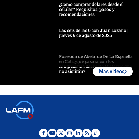
¿Cómo comprar dólares desde el
celular? Requisitos, pasos y
recomendaciones
Las seis de las 6 con Juan Lozano |
jueves 6 de agosto de 2026
Posesión de Abelardo De La Espriella
en Cali: ¿qué pasará con los
congresistas del Pacto Histórico que
no asistirán?
Más videos
Álvaro Uribe asistirá a la posesión y
crece el pulso por la elección del
contralor
🔴 EN VIVO | Noticiero La FM con
Juan Lozano - 6 de agosto de 2026
¿Por qué De la Espriella gobernará