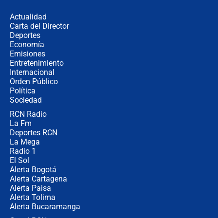
desde Barranquilla? Experto explica
la razón
Actualidad
Carta del Director
Estratega de Abelardo de la Espriella
Deportes
revela cómo venció a la “casta
Economía
política” en campaña: “Estaba
Emisiones
completamente seguro”
Entretenimiento
Internacional
Alias ‘Calarcá’ habría pagado $60
Orden Público
millones al mes a un supuesto
Política
coronel para filtrar información del
Ejército
Sociedad
RCN Radio
Las razones para escoger al nuevo
La Fm
director de la Policía
Deportes RCN
La Mega
Radio 1
El Sol
Alerta Bogotá
Alerta Cartagena
Alerta Paisa
Alerta Tolima
Alerta Bucaramanga