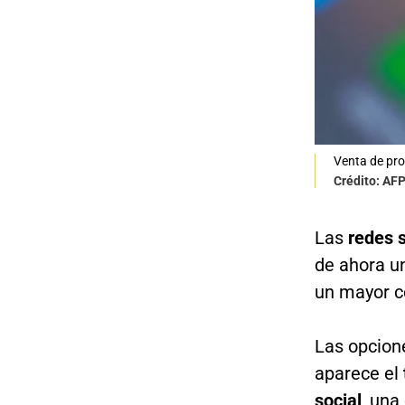
Venta de pr
Crédito: AF
Las
redes s
de ahora u
un mayor c
Las opcione
aparece el
social
, una