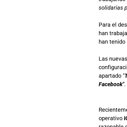
solidarias 
Para el de
han trabaj
han tenido 
Las nuevas
configuraci
apartado "
Facebook"
.
Recienteme
operativo
i
razonable d