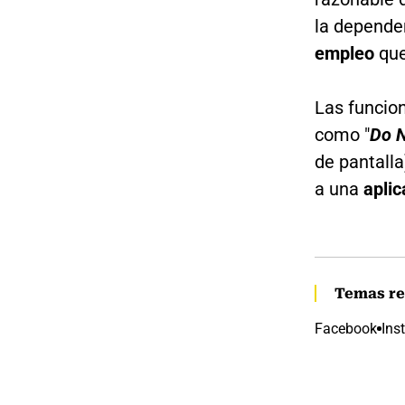
la depende
empleo
que
Las funcio
como "
Do N
de pantall
a una
aplic
Temas re
Facebook
Ins