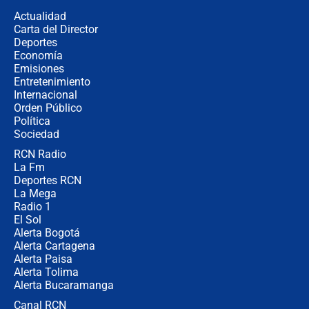
la razón
Actualidad
Carta del Director
Estratega de Abelardo de la Espriella
Deportes
revela cómo venció a la “casta
Economía
política” en campaña: “Estaba
Emisiones
completamente seguro”
Entretenimiento
Internacional
Alias ‘Calarcá’ habría pagado $60
Orden Público
millones al mes a un supuesto
Política
coronel para filtrar información del
Ejército
Sociedad
RCN Radio
Las razones para escoger al nuevo
La Fm
director de la Policía
Deportes RCN
La Mega
Radio 1
El Sol
Alerta Bogotá
Alerta Cartagena
Alerta Paisa
Alerta Tolima
Alerta Bucaramanga
Canal RCN