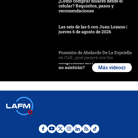
¿Cómo comprar dólares desde el
celular? Requisitos, pasos y
recomendaciones
Las seis de las 6 con Juan Lozano |
jueves 6 de agosto de 2026
Posesión de Abelardo De La Espriella
en Cali: ¿qué pasará con los
congresistas del Pacto Histórico que
no asistirán?
Más videos
Álvaro Uribe asistirá a la posesión y
crece el pulso por la elección del
contralor
🔴 EN VIVO | Noticiero La FM con
Juan Lozano - 6 de agosto de 2026
¿Por qué De la Espriella gobernará
desde Barranquilla? Experto explica