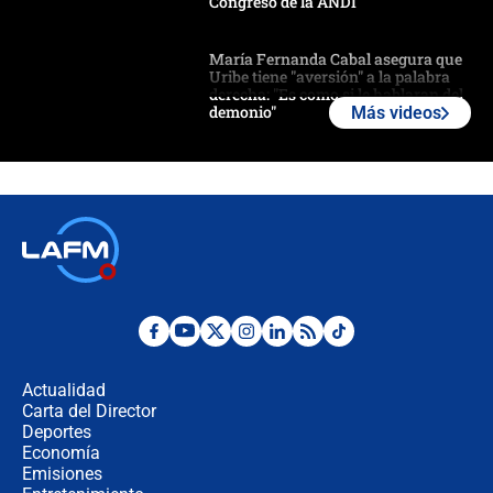
Congreso de la ANDI
María Fernanda Cabal asegura que
Uribe tiene "aversión" a la palabra
derecha: "Es como si le hablaran del
demonio"
Más videos
Bogotá alista cobro por alumbrado:
así sería la nueva sobretasa al
impuesto predial
Exprocurador Alejandro Ordóñez
volvería a la OEA
Las seis de las 6 con Juan Lozano |
martes 4 de agosto de 2026
Actualidad
Carta del Director
🔴 EN VIVO | Noticiero La FM con
Deportes
Juan Lozano - 4 de agosto de 2026
Economía
Emisiones