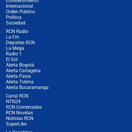
Entretenimiento
Internacional
Ángela Benedetti revela el papel que
Orden Público
habría tenido Verónica Alcocer en la
Política
campaña de Petro
Sociedad
RCN Radio
Cabal revela por qué De la Espriella
La Fm
no la quiso en el gabinete y
confirma: "Quiero ser presidente en
Deportes RCN
2030"
La Mega
Radio 1
El Sol
Alerta Bogotá
Alerta Cartagena
Alerta Paisa
Alerta Tolima
Alerta Bucaramanga
Canal RCN
NTN24
RCN Comerciales
RCN Novelas
Noticias RCN
SuperLike