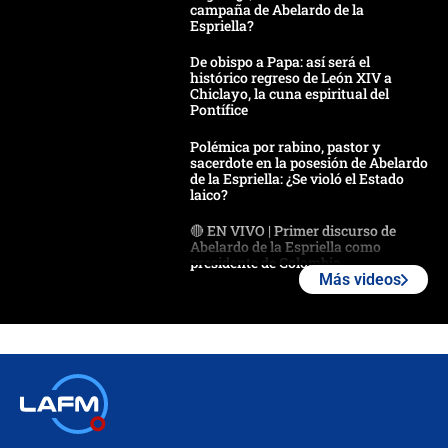
campaña de Abelardo de la
Espriella?
De obispo a Papa: así será el
histórico regreso de León XIV a
Chiclayo, la cuna espiritual del
Pontífice
Polémica por rabino, pastor y
sacerdote en la posesión de Abelardo
de la Espriella: ¿Se violó el Estado
laico?
🔴 EN VIVO | Primer discurso de
Abelardo de la Espriella como
presidente de Colombia
Más videos
¿La posesión de Abelardo De la
Espriella en Cali inicia la
descentralización en Colombia? Esto
respondió el alcalde Eder
Así será la posesión de Abelardo de
la Espriella este 7 de agosto:
cronograma oficial y detalles clave