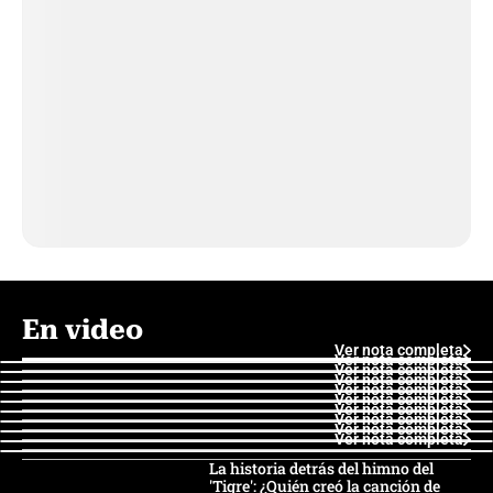
En video
Ver nota completa
Ver nota completa
Ver nota completa
Ver nota completa
Ver nota completa
Ver nota completa
Ver nota completa
Ver nota completa
Ver nota completa
Ver nota completa
La historia detrás del himno del
'Tigre': ¿Quién creó la canción de