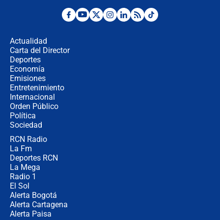
Desde dermatitis hasta infecciones:
los riesgos de usar cascos de motos
de aplicaciones de transporte
Actualidad
Carta del Director
¿Cómo comprar dólares desde el
Deportes
celular? Requisitos, pasos y
Economía
recomendaciones
Emisiones
Entretenimiento
Internacional
Las seis de las 6 con Juan Lozano |
Orden Público
jueves 6 de agosto de 2026
Política
Sociedad
RCN Radio
Posesión de Abelardo De La Espriella
La Fm
en Cali: ¿qué pasará con los
congresistas del Pacto Histórico que
Deportes RCN
no asistirán?
La Mega
Radio 1
El Sol
Alerta Bogotá
Alerta Cartagena
Alerta Paisa