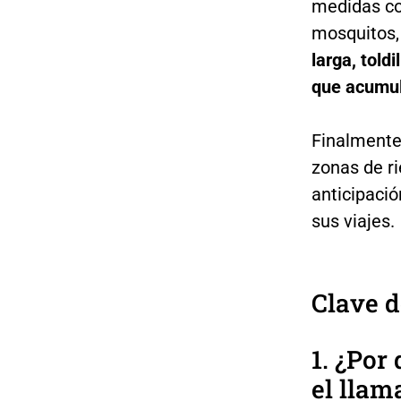
medidas co
mosquitos,
larga, told
que acumul
Finalmente
zonas de r
anticipaci
sus viajes.
Clave d
1. ¿Por
el llam