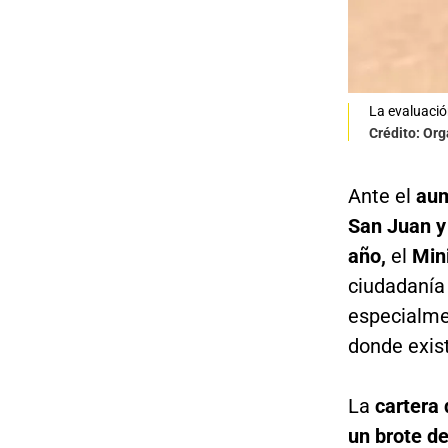
La evaluació
Crédito: Or
Ante el
aum
San Juan y 
año,
el
Min
ciudadanía 
especialmen
donde exis
La
cartera 
un brote d