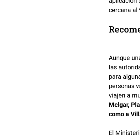
aplicación 
cercana al
Recome
Aunque una
las autori
para algun
personas v
viajen a m
Melgar, Pla
como a Vill
El Minister