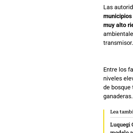
Las autori
municipios
muy alto ri
ambientale
transmisor
Entre los f
niveles el
de bosque t
ganaderas.
Lea tamb
Luquegi G
modelo ac