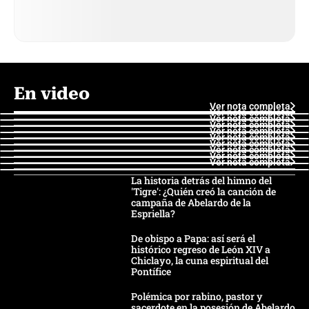
En video
Ver nota completa
Ver nota completa
Ver nota completa
Ver nota completa
Ver nota completa
Ver nota completa
Ver nota completa
Ver nota completa
Ver nota completa
Ver nota completa
La historia detrás del himno del
'Tigre': ¿Quién creó la canción de
campaña de Abelardo de la
Espriella?
De obispo a Papa: así será el
histórico regreso de León XIV a
Chiclayo, la cuna espiritual del
Pontífice
Polémica por rabino, pastor y
sacerdote en la posesión de Abelardo