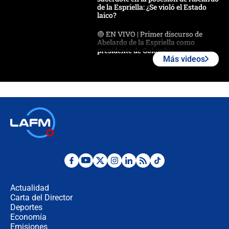
de la Espriella: ¿Se violó el Estado
laico?
🔴 EN VIVO | Primer discurso de
Abelardo de la Espriella como
presidente de Colombia
Más videos
¿La posesión de Abelardo De la
Espriella en Cali inicia la
descentralización en Colombia? Esto
respondió el alcalde Eder
Así será la posesión de Abelardo de
la Espriella este 7 de agosto:
cronograma oficial y detalles clave
Desde dermatitis hasta infecciones:
los riesgos de usar cascos de motos
de aplicaciones de transporte
Actualidad
Carta del Director
¿Cómo comprar dólares desde el
Deportes
celular? Requisitos, pasos y
Economía
recomendaciones
Emisiones