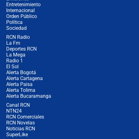
Entretenimiento
Internacional
Las seis de las 6 con Juan Lozano |
Orden Público
jueves 6 de agosto de 2026
Política
Sociedad
RCN Radio
Posesión de Abelardo De La Espriella
La Fm
en Cali: ¿qué pasará con los
congresistas del Pacto Histórico que
Deportes RCN
no asistirán?
La Mega
Radio 1
El Sol
Alerta Bogotá
Alerta Cartagena
Alerta Paisa
Alerta Tolima
Alerta Bucaramanga
Canal RCN
NTN24
RCN Comerciales
RCN Novelas
Noticias RCN
SuperLike