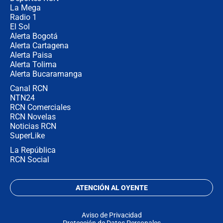
La Mega
Radio 1
El Sol
Alerta Bogotá
Alerta Cartagena
Alerta Paisa
Alerta Tolima
Alerta Bucaramanga
Canal RCN
NTN24
RCN Comerciales
RCN Novelas
Noticias RCN
SuperLike
La República
RCN Social
ATENCIÓN AL OYENTE
Aviso de Privacidad
Protección de Datos Personales