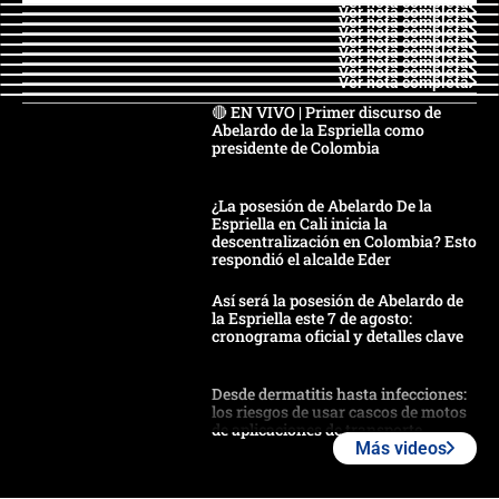
Ver nota completa
Ver nota completa
Ver nota completa
Ver nota completa
Ver nota completa
Ver nota completa
Ver nota completa
Ver nota completa
Ver nota completa
🔴 EN VIVO | Primer discurso de
Abelardo de la Espriella como
presidente de Colombia
¿La posesión de Abelardo De la
Espriella en Cali inicia la
descentralización en Colombia? Esto
respondió el alcalde Eder
Así será la posesión de Abelardo de
la Espriella este 7 de agosto:
cronograma oficial y detalles clave
Desde dermatitis hasta infecciones:
los riesgos de usar cascos de motos
de aplicaciones de transporte
Más videos
¿Cómo comprar dólares desde el