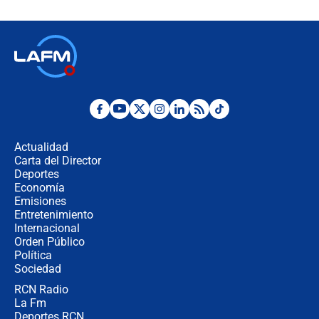
celular? Requisitos, pasos y
recomendaciones
Las seis de las 6 con Juan Lozano |
jueves 6 de agosto de 2026
Posesión de Abelardo De La Espriella
en Cali: ¿qué pasará con los
congresistas del Pacto Histórico que
Actualidad
no asistirán?
Carta del Director
Álvaro Uribe asistirá a la posesión y
Deportes
crece el pulso por la elección del
Economía
contralor
Emisiones
Entretenimiento
Internacional
🔴 EN VIVO | Noticiero La FM con
Orden Público
Juan Lozano - 6 de agosto de 2026
Política
Sociedad
RCN Radio
¿Por qué De la Espriella gobernará
La Fm
desde Barranquilla? Experto explica
la razón
Deportes RCN