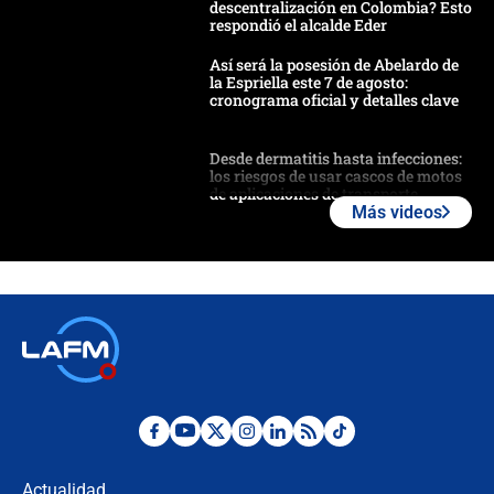
descentralización en Colombia? Esto
respondió el alcalde Eder
Así será la posesión de Abelardo de
la Espriella este 7 de agosto:
cronograma oficial y detalles clave
Desde dermatitis hasta infecciones:
los riesgos de usar cascos de motos
de aplicaciones de transporte
Más videos
¿Cómo comprar dólares desde el
celular? Requisitos, pasos y
recomendaciones
Las seis de las 6 con Juan Lozano |
jueves 6 de agosto de 2026
Posesión de Abelardo De La Espriella
en Cali: ¿qué pasará con los
congresistas del Pacto Histórico que
Actualidad
no asistirán?