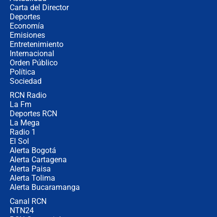
Carta del Director
Álvaro Uribe asistirá a la posesión y
Deportes
crece el pulso por la elección del
Economía
contralor
Emisiones
Entretenimiento
Internacional
🔴 EN VIVO | Noticiero La FM con
Orden Público
Juan Lozano - 6 de agosto de 2026
Política
Sociedad
RCN Radio
¿Por qué De la Espriella gobernará
La Fm
desde Barranquilla? Experto explica
la razón
Deportes RCN
La Mega
Radio 1
El Sol
Alerta Bogotá
Alerta Cartagena
Alerta Paisa
Alerta Tolima
Alerta Bucaramanga
Canal RCN
NTN24