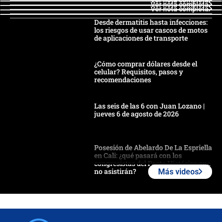
Ver nota completa
Ver nota completa
Desde dermatitis hasta infecciones:
los riesgos de usar cascos de motos
de aplicaciones de transporte
¿Cómo comprar dólares desde el
celular? Requisitos, pasos y
recomendaciones
Las seis de las 6 con Juan Lozano |
jueves 6 de agosto de 2026
Posesión de Abelardo De La Espriella
en Cali: ¿qué pasará con los
congresistas del Pacto Histórico que
no asistirán?
Más videos
Álvaro Uribe asistirá a la posesión y
crece el pulso por la elección del
contralor