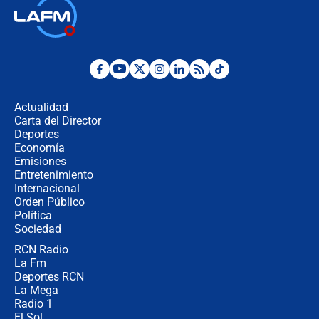
🔴 EN VIVO | Noticiero La FM con
Juan Lozano - 6 de agosto de 2026
¿Por qué De la Espriella gobernará
desde Barranquilla? Experto explica
la razón
Actualidad
Carta del Director
Estratega de Abelardo de la Espriella
Deportes
revela cómo venció a la “casta
Economía
política” en campaña: “Estaba
Emisiones
completamente seguro”
Entretenimiento
Internacional
Alias ‘Calarcá’ habría pagado $60
Orden Público
millones al mes a un supuesto
Política
coronel para filtrar información del
Ejército
Sociedad
RCN Radio
Las razones para escoger al nuevo
La Fm
director de la Policía
Deportes RCN
La Mega
Radio 1
El Sol