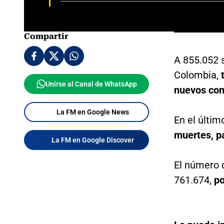
Compartir
A 855.052 s
Colombia,
Unirse al Canal de WhatsApp
nuevos con
La FM en Google News
En el últim
muertes, pa
La FM en Google Discover
El número 
761.674,
po