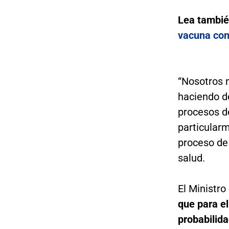
Lea tambi
vacuna con
“Nosotros 
haciendo de
procesos d
particular
proceso de 
salud.
El Ministro
que para e
probabilid