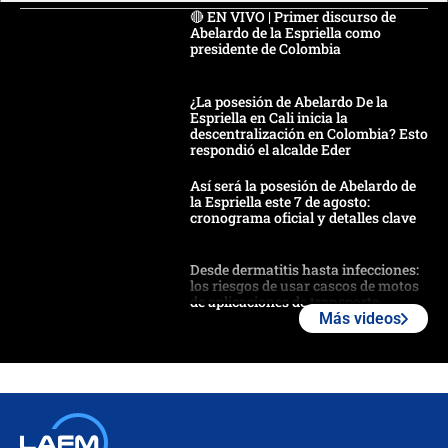
🔴 EN VIVO | Primer discurso de
Abelardo de la Espriella como
presidente de Colombia
¿La posesión de Abelardo De la
Espriella en Cali inicia la
descentralización en Colombia? Esto
respondió el alcalde Eder
Así será la posesión de Abelardo de
la Espriella este 7 de agosto:
cronograma oficial y detalles clave
Desde dermatitis hasta infecciones:
los riesgos de usar cascos de motos
de aplicaciones de transporte
Más videos
¿Cómo comprar dólares desde el
celular? Requisitos, pasos y
recomendaciones
Las seis de las 6 con Juan Lozano |