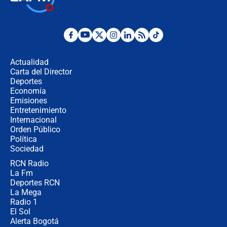
jueves 6 de agosto de 2026
Posesión de Abelardo De La Espriella
en Cali: ¿qué pasará con los
congresistas del Pacto Histórico que
Actualidad
no asistirán?
Carta del Director
Álvaro Uribe asistirá a la posesión y
Deportes
crece el pulso por la elección del
Economía
contralor
Emisiones
Entretenimiento
Internacional
🔴 EN VIVO | Noticiero La FM con
Orden Público
Juan Lozano - 6 de agosto de 2026
Política
Sociedad
RCN Radio
¿Por qué De la Espriella gobernará
La Fm
desde Barranquilla? Experto explica
la razón
Deportes RCN
La Mega
Radio 1
El Sol
Alerta Bogotá