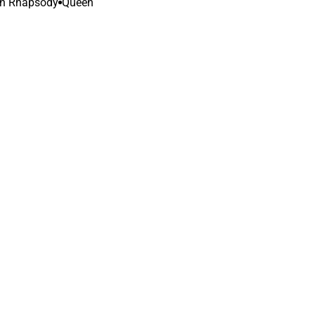
n Rhapsody
Queen