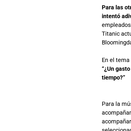
Para las ot
intentó adi
empleados 
Titanic act
Bloomingda
En el tema 
“¿Un gasto
tiempo?”
Para la mú
acompañami
acompañar l
selecciona