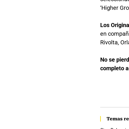
‘Higher Gro
Los Origina
en compañí
Rivolta, Or
No se pier
completo a
Temas re