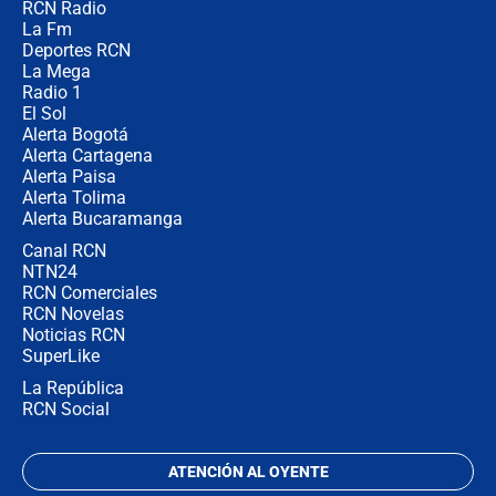
RCN Radio
🔴 EN VIVO | Noticiero La FM con
La Fm
Juan Lozano - 5 de agosto de 2026
Deportes RCN
La Mega
Radio 1
El Sol
Alerta Bogotá
Alerta Cartagena
Alerta Paisa
Alerta Tolima
Alerta Bucaramanga
Canal RCN
NTN24
RCN Comerciales
RCN Novelas
Noticias RCN
SuperLike
La República
RCN Social
ATENCIÓN AL OYENTE