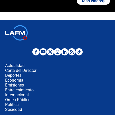
Más videos
"Prohibir es la salida fácil": ¿Qué
futuro les espera a las cabalgatas en
Colombia?
Ministro de Defensa no descarta el
uso de la UNDMO ante posibles
disturbios durante la posesión
"No hubo fraude ni posibilidad de
fraude": Auditoría respondió a
señalamientos de Petro sobre
Actualidad
elección de Abelardo de La Espriella
Carta del Director
Tras su posesión, presidente De la
Deportes
Espriella empieza gira por regiones
Economía
donde perdió
Emisiones
Entretenimiento
Internacional
Las seis de las 6 con Juan Lozano |
Orden Público
miércoles 5 de agosto de 2026
Política
Sociedad