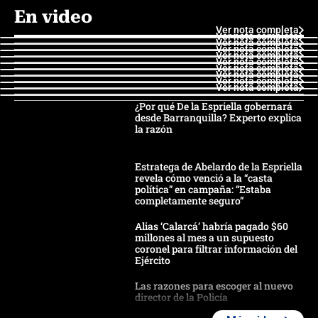
En video
Ver nota completa
Ver nota completa
Ver nota completa
Ver nota completa
Ver nota completa
Ver nota completa
Ver nota completa
Ver nota completa
Ver nota completa
Ver nota completa
¿Por qué De la Espriella gobernará
desde Barranquilla? Experto explica
la razón
Estratega de Abelardo de la Espriella
revela cómo venció a la “casta
política” en campaña: “Estaba
completamente seguro”
Alias ‘Calarcá’ habría pagado $60
millones al mes a un supuesto
coronel para filtrar información del
Ejército
Las razones para escoger al nuevo
director de la Policía