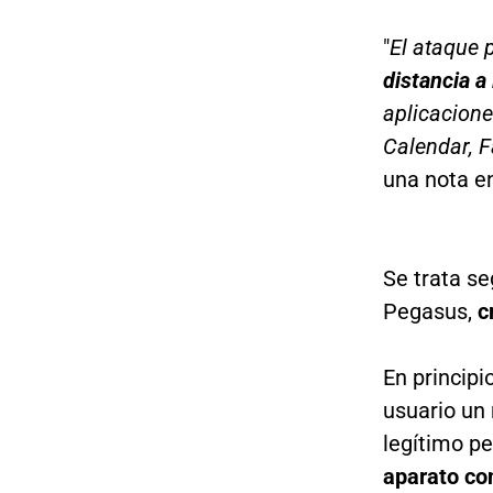
"
El ataque 
distancia a
aplicacion
Calendar, F
una nota en
Se trata s
Pegasus,
c
En principi
usuario un 
legítimo p
aparato co