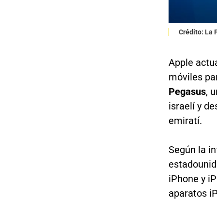
Crédito: La
Apple actua
móviles pa
Pegasus
, 
israelí y d
emiratí.
Según la in
estadounide
iPhone y i
aparatos iP