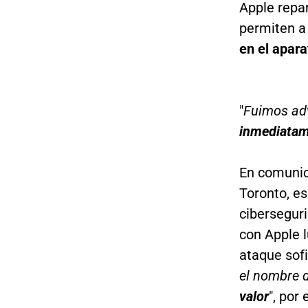
Apple repar
permiten a 
en el apara
"
Fuimos adv
inmediata
En comunic
Toronto, es
cibersegur
con Apple 
ataque sofi
el nombre d
valor
", por