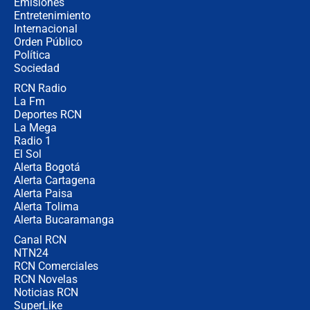
Emisiones
Entretenimiento
Internacional
🔴 EN VIVO | Noticiero La FM con
Orden Público
Juan Lozano - 6 de agosto de 2026
Política
Sociedad
RCN Radio
¿Por qué De la Espriella gobernará
La Fm
desde Barranquilla? Experto explica
la razón
Deportes RCN
La Mega
Radio 1
El Sol
Alerta Bogotá
Alerta Cartagena
Alerta Paisa
Alerta Tolima
Alerta Bucaramanga
Canal RCN
NTN24
RCN Comerciales
RCN Novelas
Noticias RCN
SuperLike