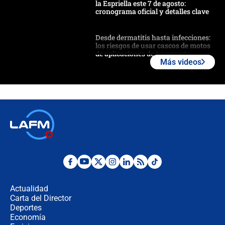
la Espriella este 7 de agosto:
cronograma oficial y detalles clave
Desde dermatitis hasta infecciones:
los riesgos de usar cascos de motos
de aplicaciones de transporte
Más videos
¿Cómo comprar dólares desde el
celular? Requisitos, pasos y
recomendaciones
Las seis de las 6 con Juan Lozano |
jueves 6 de agosto de 2026
Posesión de Abelardo De La Espriella
en Cali: ¿qué pasará con los
congresistas del Pacto Histórico que
Actualidad
no asistirán?
Carta del Director
Álvaro Uribe asistirá a la posesión y
Deportes
crece el pulso por la elección del
Economía
contralor