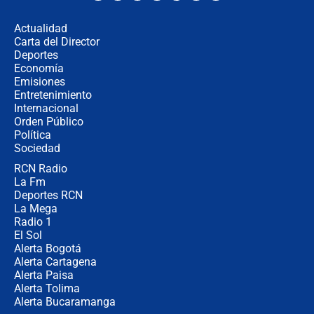
en Cali: ¿qué pasará con los
congresistas del Pacto Histórico que
Actualidad
no asistirán?
Carta del Director
Álvaro Uribe asistirá a la posesión y
Deportes
crece el pulso por la elección del
Economía
contralor
Emisiones
Entretenimiento
Internacional
🔴 EN VIVO | Noticiero La FM con
Orden Público
Juan Lozano - 6 de agosto de 2026
Política
Sociedad
RCN Radio
¿Por qué De la Espriella gobernará
La Fm
desde Barranquilla? Experto explica
la razón
Deportes RCN
La Mega
Radio 1
El Sol
Alerta Bogotá
Alerta Cartagena
Alerta Paisa
Alerta Tolima
Alerta Bucaramanga