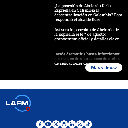
¿La posesión de Abelardo De la
Espriella en Cali inicia la
descentralización en Colombia? Esto
respondió el alcalde Eder
Así será la posesión de Abelardo de
la Espriella este 7 de agosto:
cronograma oficial y detalles clave
Desde dermatitis hasta infecciones:
los riesgos de usar cascos de motos
de aplicaciones de transporte
Más videos
¿Cómo comprar dólares desde el
celular? Requisitos, pasos y
recomendaciones
Las seis de las 6 con Juan Lozano |
jueves 6 de agosto de 2026
Posesión de Abelardo De La Espriella