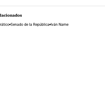
lacionados
rático
Senado de la República
Iván Name