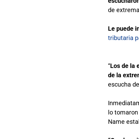
escucharon
de extremas
Le puede i
tributaria 
“
Los de la 
de la extre
escucha dec
Inmediatam
lo tomaron
Name estab