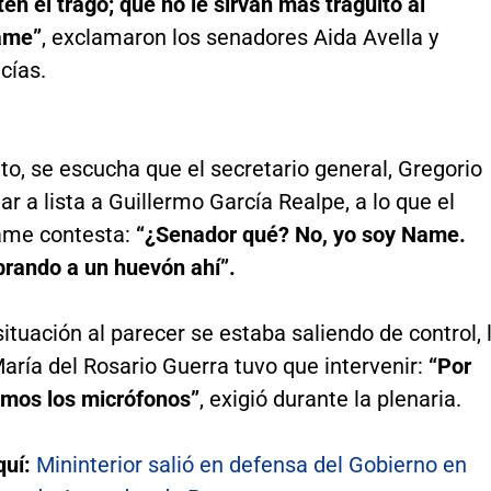
ten el trago; que no le sirvan más traguito al
ame”
, exclamaron los senadores Aida Avella y
cías.
to, se escucha que el secretario general, Gregorio
mar a lista a Guillermo García Realpe, a lo que el
ame contesta:
“¿Senador qué? No, yo soy Name.
rando a un huevón ahí”.
ituación al parecer se estaba saliendo de control, 
aría del Rosario Guerra tuvo que intervenir:
“Por
remos los micrófonos”
, exigió durante la plenaria.
quí:
Mininterior salió en defensa del Gobierno en