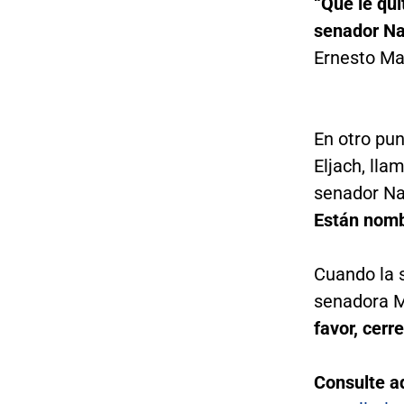
“Que le qui
senador N
Ernesto Ma
En otro pun
Eljach, lla
senador N
Están nomb
Cuando la s
senadora M
favor, cer
Consulte a