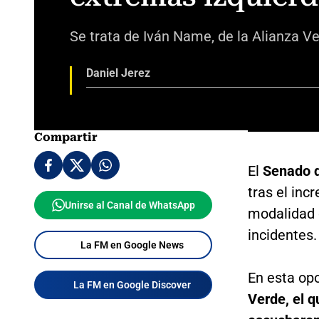
Se trata de Iván Name, de la Alianza Ve
Daniel Jerez
Compartir
El
Senado d
tras el inc
Unirse al Canal de WhatsApp
modalidad 
incidentes.
La FM en Google News
En esta op
La FM en Google Discover
Verde, el q