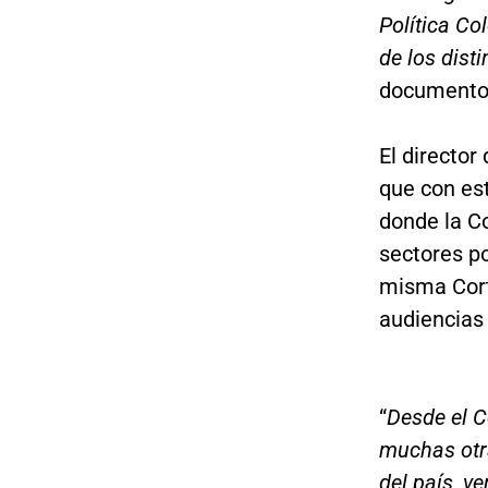
Política Co
de los dist
documento 
El director
que con es
donde la Co
sectores po
misma Corte
audiencias 
“
Desde el C
muchas otra
del país, v