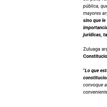
pública, qu
mayores ar
sino que le
importancia
jurídicas, 
Zuluaga ar
Constitucio
“
Lo que est
constitucio
convoque a 
convenient