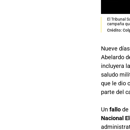
El Tribunal S
campaña que 
Crédito: Co
Nueve días
Abelardo de
incluyera l
saludo mili
que le dio 
parte del c
Un
fallo
de
Nacional E
administra