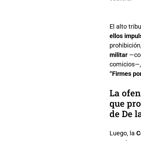
El alto tri
ellos impul
prohibición
militar
—con
comicios—, 
“Firmes por
La ofen
que pro
de De l
Luego, la
C