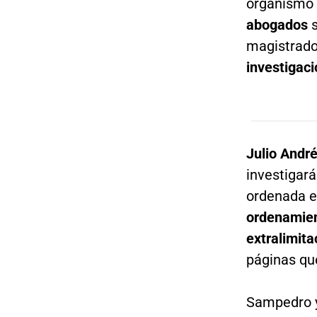
organismo 
abogados
magistrados
investigaci
Julio Andr
investigará
ordenada e
ordenamient
extralimit
páginas qu
Sampedro y