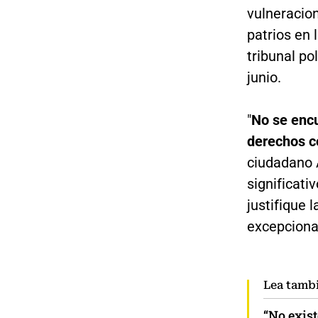
vulneracio
patrios en 
tribunal po
junio.
"
No se encu
derechos c
ciudadano A
significati
justifique 
excepcional
Lea tamb
“No exis