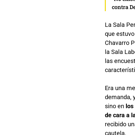
contra D
La Sala Pen
que estuvo
Chavarro Po
la Sala Lab
las encues
caracterís
Era una me
demanda, y 
sino en
los
de cara a l
recibido un
cautela.