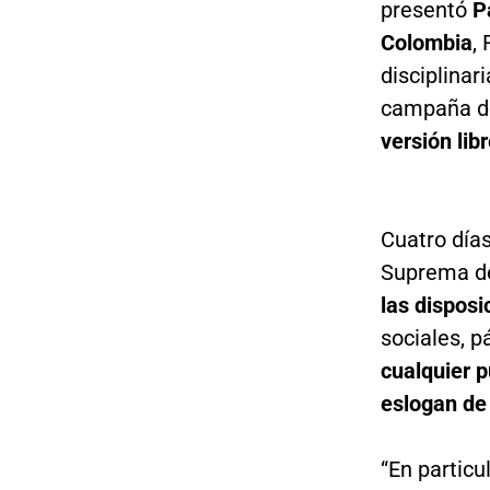
presentó
P
Colombia
,
disciplinar
campaña de
versión lib
Cuatro días
Suprema de 
las disposi
sociales, 
cualquier 
eslogan d
“En particu