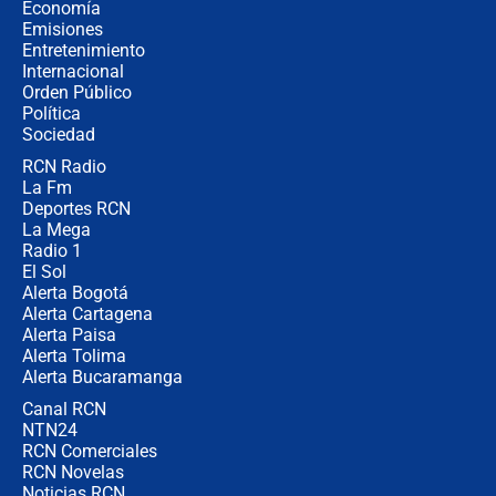
la Espriella este 7 de agosto:
Economía
cronograma oficial y detalles clave
Emisiones
Entretenimiento
Internacional
Desde dermatitis hasta infecciones:
Orden Público
los riesgos de usar cascos de motos
Política
de aplicaciones de transporte
Sociedad
RCN Radio
¿Cómo comprar dólares desde el
La Fm
celular? Requisitos, pasos y
recomendaciones
Deportes RCN
La Mega
Radio 1
El Sol
Alerta Bogotá
Alerta Cartagena
Alerta Paisa
Alerta Tolima
Alerta Bucaramanga
Canal RCN
NTN24
RCN Comerciales
RCN Novelas
Noticias RCN