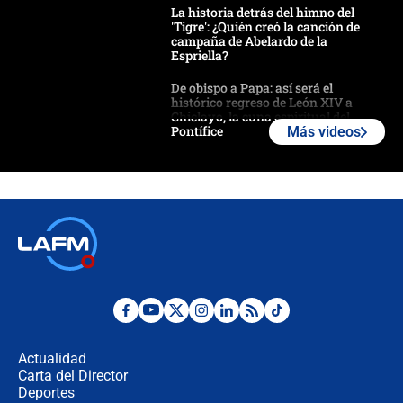
La historia detrás del himno del
'Tigre': ¿Quién creó la canción de
campaña de Abelardo de la
Espriella?
De obispo a Papa: así será el
histórico regreso de León XIV a
Chiclayo, la cuna espiritual del
Pontífice
Más videos
Polémica por rabino, pastor y
sacerdote en la posesión de Abelardo
de la Espriella: ¿Se violó el Estado
laico?
🔴 EN VIVO | Primer discurso de
Abelardo de la Espriella como
presidente de Colombia
¿La posesión de Abelardo De la
Espriella en Cali inicia la
descentralización en Colombia? Esto
Actualidad
respondió el alcalde Eder
Carta del Director
Así será la posesión de Abelardo de
Deportes