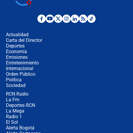
Posesión de Abelardo De La Espriella
en Cali: ¿qué pasará con los
congresistas del Pacto Histórico que
Actualidad
no asistirán?
Carta del Director
Álvaro Uribe asistirá a la posesión y
Deportes
crece el pulso por la elección del
Economía
contralor
Emisiones
Entretenimiento
Internacional
🔴 EN VIVO | Noticiero La FM con
Orden Público
Juan Lozano - 6 de agosto de 2026
Política
Sociedad
RCN Radio
¿Por qué De la Espriella gobernará
La Fm
desde Barranquilla? Experto explica
la razón
Deportes RCN
La Mega
Radio 1
El Sol
Alerta Bogotá