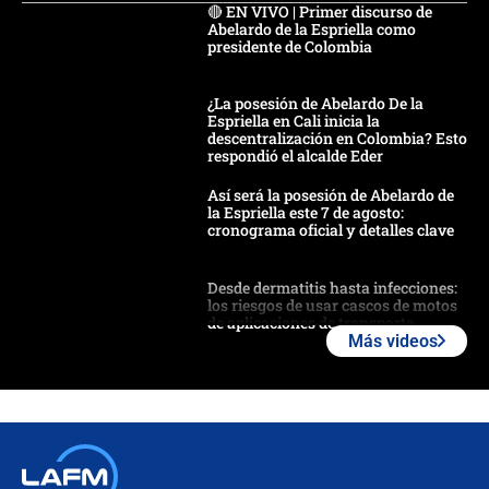
🔴 EN VIVO | Primer discurso de
Abelardo de la Espriella como
presidente de Colombia
¿La posesión de Abelardo De la
Espriella en Cali inicia la
descentralización en Colombia? Esto
respondió el alcalde Eder
Así será la posesión de Abelardo de
la Espriella este 7 de agosto:
cronograma oficial y detalles clave
Desde dermatitis hasta infecciones:
los riesgos de usar cascos de motos
de aplicaciones de transporte
Más videos
¿Cómo comprar dólares desde el
celular? Requisitos, pasos y
recomendaciones
Las seis de las 6 con Juan Lozano |
jueves 6 de agosto de 2026