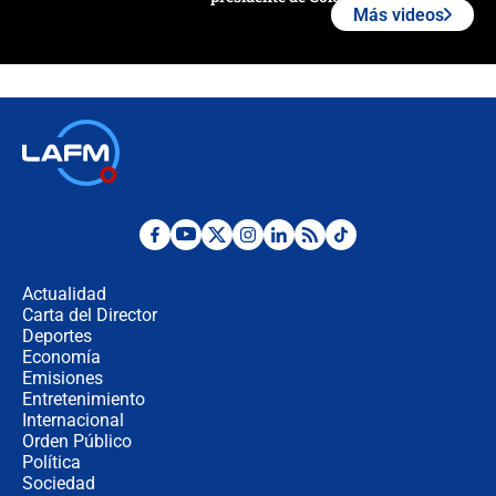
Más videos
¿La posesión de Abelardo De la
Espriella en Cali inicia la
descentralización en Colombia? Esto
respondió el alcalde Eder
Así será la posesión de Abelardo de
la Espriella este 7 de agosto:
cronograma oficial y detalles clave
Desde dermatitis hasta infecciones:
los riesgos de usar cascos de motos
de aplicaciones de transporte
Actualidad
Carta del Director
¿Cómo comprar dólares desde el
Deportes
celular? Requisitos, pasos y
Economía
recomendaciones
Emisiones
Entretenimiento
Internacional
Las seis de las 6 con Juan Lozano |
Orden Público
jueves 6 de agosto de 2026
Política
Sociedad