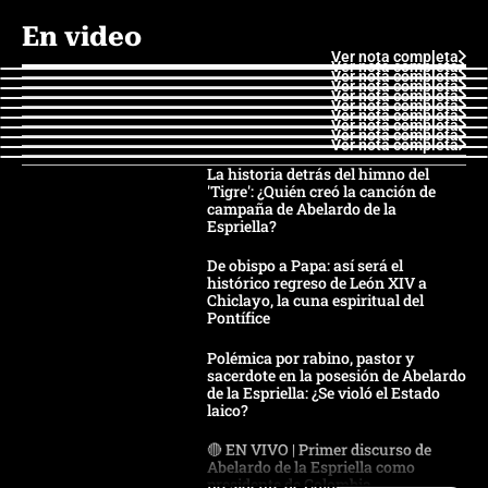
En video
Ver nota completa
Ver nota completa
Ver nota completa
Ver nota completa
Ver nota completa
Ver nota completa
Ver nota completa
Ver nota completa
Ver nota completa
Ver nota completa
La historia detrás del himno del
'Tigre': ¿Quién creó la canción de
campaña de Abelardo de la
Espriella?
De obispo a Papa: así será el
histórico regreso de León XIV a
Chiclayo, la cuna espiritual del
Pontífice
Polémica por rabino, pastor y
sacerdote en la posesión de Abelardo
de la Espriella: ¿Se violó el Estado
laico?
🔴 EN VIVO | Primer discurso de
Abelardo de la Espriella como
presidente de Colombia