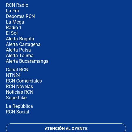
RCN Radio
Posesión de Abelardo De La Espriella
La Fm
en Cali: ¿qué pasará con los
congresistas del Pacto Histórico que
Deportes RCN
no asistirán?
La Mega
Radio 1
El Sol
Alerta Bogotá
Alerta Cartagena
Alerta Paisa
Alerta Tolima
Alerta Bucaramanga
Canal RCN
NTN24
RCN Comerciales
RCN Novelas
Noticias RCN
SuperLike
La República
RCN Social
ATENCIÓN AL OYENTE