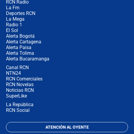
RCN Radio
¿Por qué De la Espriella gobernará
La Fm
desde Barranquilla? Experto explica
la razón
Deportes RCN
La Mega
Radio 1
El Sol
Alerta Bogotá
Alerta Cartagena
Alerta Paisa
Alerta Tolima
Alerta Bucaramanga
Canal RCN
NTN24
RCN Comerciales
RCN Novelas
Noticias RCN
SuperLike
La República
RCN Social
ATENCIÓN AL OYENTE