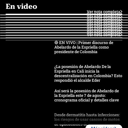
En video
Ver nota completa
Ver nota completa
Ver nota completa
Ver nota completa
Ver nota completa
Ver nota completa
Ver nota completa
Ver nota completa
Ver nota completa
Ver nota completa
🔴 EN VIVO | Primer discurso de
Abelardo de la Espriella como
presidente de Colombia
¿La posesión de Abelardo De la
Espriella en Cali inicia la
descentralización en Colombia? Esto
respondió el alcalde Eder
Así será la posesión de Abelardo de
la Espriella este 7 de agosto:
cronograma oficial y detalles clave
Desde dermatitis hasta infecciones:
los riesgos de usar cascos de motos
de aplicaciones de transporte