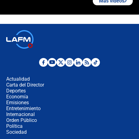
Más videos
¿Cómo comprar dólares desde el
celular? Requisitos, pasos y
recomendaciones
Las seis de las 6 con Juan Lozano |
jueves 6 de agosto de 2026
Posesión de Abelardo De La Espriella
en Cali: ¿qué pasará con los
congresistas del Pacto Histórico que
Actualidad
no asistirán?
Carta del Director
Álvaro Uribe asistirá a la posesión y
Deportes
crece el pulso por la elección del
Economía
contralor
Emisiones
Entretenimiento
Internacional
🔴 EN VIVO | Noticiero La FM con
Orden Público
Juan Lozano - 6 de agosto de 2026
Política
Sociedad