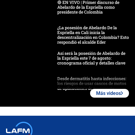
🔴 EN VIVO | Primer discurso de
Abelardo de la Espriella como
presidente de Colombia
¿La posesión de Abelardo De la
Espriella en Cali inicia la
descentralización en Colombia? Esto
respondió el alcalde Eder
Así será la posesión de Abelardo de
la Espriella este 7 de agosto:
cronograma oficial y detalles clave
Desde dermatitis hasta infecciones:
los riesgos de usar cascos de motos
de aplicaciones de transporte
Más videos
¿Cómo comprar dólares desde el
celular? Requisitos, pasos y
recomendaciones
Las seis de las 6 con Juan Lozano |
jueves 6 de agosto de 2026