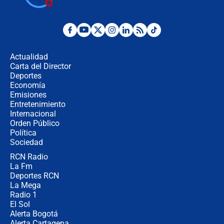
Posesión de Abelardo De La Espriella
en Cali: ¿qué pasará con los
congresistas del Pacto Histórico que
Actualidad
no asistirán?
Carta del Director
Álvaro Uribe asistirá a la posesión y
Deportes
crece el pulso por la elección del
Economía
contralor
Emisiones
Entretenimiento
Internacional
🔴 EN VIVO | Noticiero La FM con
Orden Público
Juan Lozano - 6 de agosto de 2026
Política
Sociedad
RCN Radio
¿Por qué De la Espriella gobernará
La Fm
desde Barranquilla? Experto explica
la razón
Deportes RCN
La Mega
Radio 1
El Sol
Alerta Bogotá
Alerta Cartagena