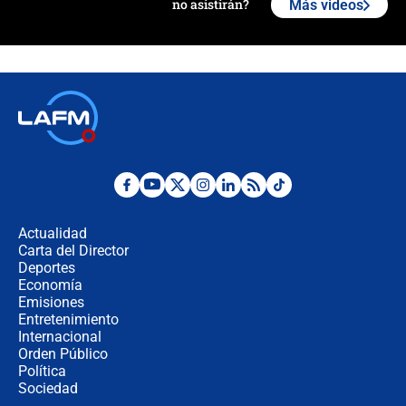
no asistirán?
Más videos
Álvaro Uribe asistirá a la posesión y
crece el pulso por la elección del
contralor
🔴 EN VIVO | Noticiero La FM con
Juan Lozano - 6 de agosto de 2026
¿Por qué De la Espriella gobernará
desde Barranquilla? Experto explica
la razón
Actualidad
Carta del Director
Estratega de Abelardo de la Espriella
Deportes
revela cómo venció a la “casta
Economía
política” en campaña: “Estaba
Emisiones
completamente seguro”
Entretenimiento
Internacional
Alias ‘Calarcá’ habría pagado $60
Orden Público
millones al mes a un supuesto
Política
coronel para filtrar información del
Ejército
Sociedad