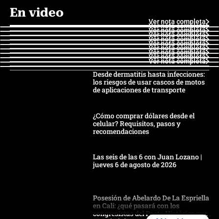
En video
Ver nota completa
Ver nota completa
Ver nota completa
Ver nota completa
Ver nota completa
Ver nota completa
Ver nota completa
Ver nota completa
Ver nota completa
Ver nota completa
Desde dermatitis hasta infecciones:
los riesgos de usar cascos de motos
de aplicaciones de transporte
¿Cómo comprar dólares desde el
celular? Requisitos, pasos y
recomendaciones
Las seis de las 6 con Juan Lozano |
jueves 6 de agosto de 2026
Posesión de Abelardo De La Espriella
en Cali: ¿qué pasará con los
congresistas del Pacto Histórico que