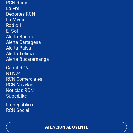
RCN Radio
Las razones para escoger al nuevo
La Fm
director de la Policía
Deportes RCN
La Mega
Radio 1
El Sol
Alerta Bogotá
Alerta Cartagena
Alerta Paisa
Alerta Tolima
Alerta Bucaramanga
Canal RCN
NTN24
RCN Comerciales
RCN Novelas
Noticias RCN
SuperLike
La República
RCN Social
ATENCIÓN AL OYENTE