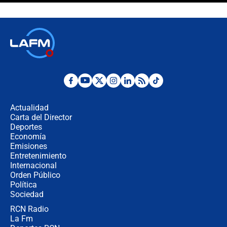
celular? Requisitos, pasos y
recomendaciones
Las seis de las 6 con Juan Lozano |
jueves 6 de agosto de 2026
Posesión de Abelardo De La Espriella
en Cali: ¿qué pasará con los
congresistas del Pacto Histórico que
Actualidad
no asistirán?
Carta del Director
Álvaro Uribe asistirá a la posesión y
Deportes
crece el pulso por la elección del
Economía
contralor
Emisiones
Entretenimiento
Internacional
🔴 EN VIVO | Noticiero La FM con
Orden Público
Juan Lozano - 6 de agosto de 2026
Política
Sociedad
RCN Radio
¿Por qué De la Espriella gobernará
La Fm
desde Barranquilla? Experto explica