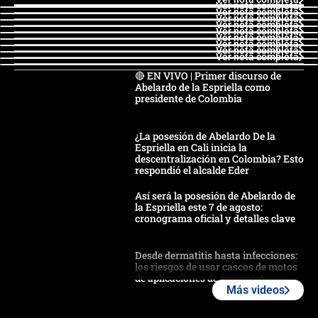
Ver nota completa
Ver nota completa
Ver nota completa
Ver nota completa
Ver nota completa
Ver nota completa
Ver nota completa
Ver nota completa
Ver nota completa
🔴 EN VIVO | Primer discurso de
Abelardo de la Espriella como
presidente de Colombia
¿La posesión de Abelardo De la
Espriella en Cali inicia la
descentralización en Colombia? Esto
respondió el alcalde Eder
Así será la posesión de Abelardo de
la Espriella este 7 de agosto:
cronograma oficial y detalles clave
Desde dermatitis hasta infecciones:
los riesgos de usar cascos de motos
de aplicaciones de transporte
Más videos
¿Cómo comprar dólares desde el