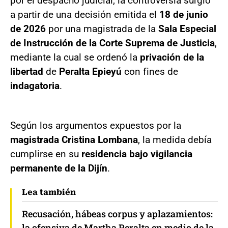
por el despacho judicial, la controversia surgió
a partir de una decisión emitida el
18 de junio
de 2026
por una magistrada de la
Sala Especial
de Instrucción de la Corte Suprema de Justicia
,
mediante la cual se ordenó la
privación de la
libertad
de
Peralta Epieyú
con fines de
indagatoria
.
Según los argumentos expuestos por la
magistrada Cristina Lombana
, la medida debía
cumplirse en su
residencia
bajo vigilancia
permanente de la Dijín
.
Lea también
Recusación, hábeas corpus y aplazamientos:
la ofensiva de Martha Peralta en medio de la