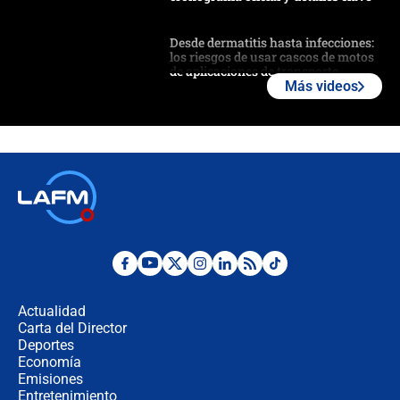
Desde dermatitis hasta infecciones:
los riesgos de usar cascos de motos
de aplicaciones de transporte
Más videos
¿Cómo comprar dólares desde el
celular? Requisitos, pasos y
recomendaciones
Las seis de las 6 con Juan Lozano |
jueves 6 de agosto de 2026
Posesión de Abelardo De La Espriella
en Cali: ¿qué pasará con los
congresistas del Pacto Histórico que
Actualidad
no asistirán?
Carta del Director
Álvaro Uribe asistirá a la posesión y
Deportes
crece el pulso por la elección del
Economía
contralor
Emisiones
Entretenimiento