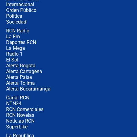
Internacional
🔴 EN VIVO | Noticiero La FM con
Orden Público
Juan Lozano - 6 de agosto de 2026
Política
Sociedad
RCN Radio
¿Por qué De la Espriella gobernará
La Fm
desde Barranquilla? Experto explica
la razón
Deportes RCN
La Mega
Radio 1
El Sol
Alerta Bogotá
Alerta Cartagena
Alerta Paisa
Alerta Tolima
Alerta Bucaramanga
Canal RCN
NTN24
RCN Comerciales
RCN Novelas
Noticias RCN
SuperLike
La República