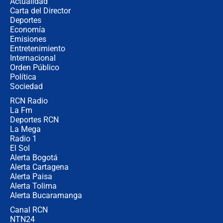
Actualidad
elección de Abelardo de La Espriella
Carta del Director
Tras su posesión, presidente De la
Deportes
Espriella empieza gira por regiones
Economía
donde perdió
Emisiones
Entretenimiento
Internacional
Las seis de las 6 con Juan Lozano |
Orden Público
miércoles 5 de agosto de 2026
Política
Sociedad
RCN Radio
🔴 EN VIVO | Noticiero La FM con
La Fm
Juan Lozano - 5 de agosto de 2026
Deportes RCN
La Mega
Radio 1
El Sol
Alerta Bogotá
Alerta Cartagena
Alerta Paisa
Alerta Tolima
Alerta Bucaramanga
Canal RCN
NTN24