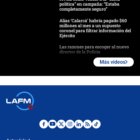
política” en campaña: “Estaba
completamente seguro”
Alias ‘Calarcá’ habría pagado $60
millones al mes a un supuesto
coronel para filtrar información del
Ejército
Las razones para escoger al nuevo
director de la Policía
Más videos
"Prohibir es la salida fácil": ¿Qué
futuro les espera a las cabalgatas en
Colombia?
Ministro de Defensa no descarta el
uso de la UNDMO ante posibles
disturbios durante la posesión
"No hubo fraude ni posibilidad de
fraude": Auditoría respondió a
señalamientos de Petro sobre