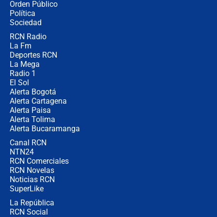
Orden Público
millones al mes a un supuesto
Política
coronel para filtrar información del
Ejército
Sociedad
RCN Radio
Las razones para escoger al nuevo
La Fm
director de la Policía
Deportes RCN
La Mega
Radio 1
El Sol
Alerta Bogotá
Alerta Cartagena
Alerta Paisa
Alerta Tolima
Alerta Bucaramanga
Canal RCN
NTN24
RCN Comerciales
RCN Novelas
Noticias RCN
SuperLike
La República
RCN Social