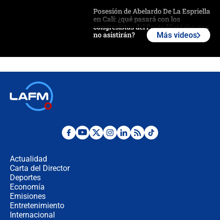
Posesión de Abelardo De La Espriella
en Cali: ¿qué pasará con los
congresistas del Pacto Histórico que
no asistirán?
Más videos
Álvaro Uribe asistirá a la posesión y
crece el pulso por la elección del
contralor
🔴 EN VIVO | Noticiero La FM con
Juan Lozano - 6 de agosto de 2026
¿Por qué De la Espriella gobernará
desde Barranquilla? Experto explica
la razón
Actualidad
Carta del Director
Estratega de Abelardo de la Espriella
Deportes
revela cómo venció a la “casta
Economía
política” en campaña: “Estaba
Emisiones
completamente seguro”
Entretenimiento
Internacional
Alias ‘Calarcá’ habría pagado $60