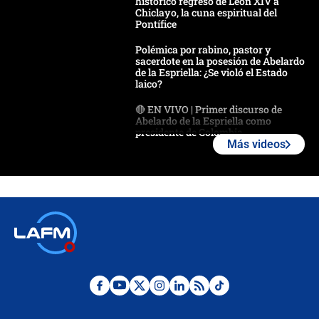
histórico regreso de León XIV a
Chiclayo, la cuna espiritual del
Pontífice
Polémica por rabino, pastor y
sacerdote en la posesión de Abelardo
de la Espriella: ¿Se violó el Estado
laico?
🔴 EN VIVO | Primer discurso de
Abelardo de la Espriella como
presidente de Colombia
Más videos
¿La posesión de Abelardo De la
Espriella en Cali inicia la
descentralización en Colombia? Esto
respondió el alcalde Eder
Así será la posesión de Abelardo de
la Espriella este 7 de agosto:
cronograma oficial y detalles clave
Desde dermatitis hasta infecciones:
los riesgos de usar cascos de motos
de aplicaciones de transporte