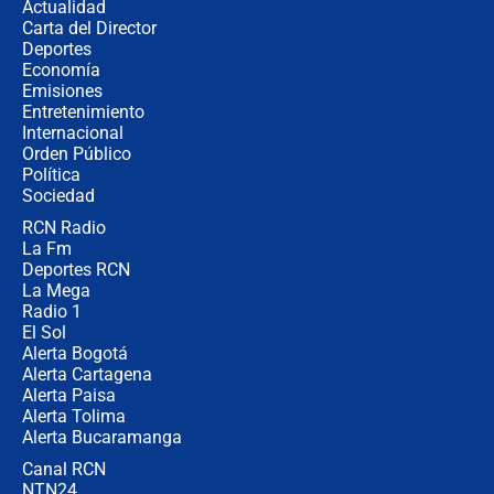
Actualidad
Carta del Director
¿Cómo comprar dólares desde el
Deportes
celular? Requisitos, pasos y
Economía
recomendaciones
Emisiones
Entretenimiento
Internacional
Las seis de las 6 con Juan Lozano |
Orden Público
jueves 6 de agosto de 2026
Política
Sociedad
RCN Radio
Posesión de Abelardo De La Espriella
La Fm
en Cali: ¿qué pasará con los
congresistas del Pacto Histórico que
Deportes RCN
no asistirán?
La Mega
Radio 1
El Sol
Alerta Bogotá
Alerta Cartagena
Alerta Paisa
Alerta Tolima
Alerta Bucaramanga
Canal RCN
NTN24