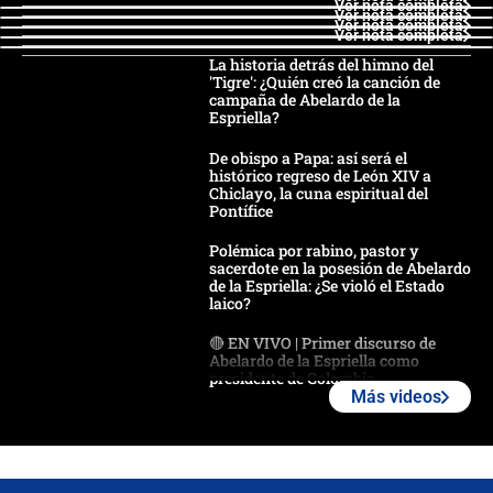
Ver nota completa
Ver nota completa
Ver nota completa
Ver nota completa
La historia detrás del himno del
'Tigre': ¿Quién creó la canción de
campaña de Abelardo de la
Espriella?
De obispo a Papa: así será el
histórico regreso de León XIV a
Chiclayo, la cuna espiritual del
Pontífice
Polémica por rabino, pastor y
sacerdote en la posesión de Abelardo
de la Espriella: ¿Se violó el Estado
laico?
🔴 EN VIVO | Primer discurso de
Abelardo de la Espriella como
presidente de Colombia
Más videos
¿La posesión de Abelardo De la
Espriella en Cali inicia la
descentralización en Colombia? Esto
respondió el alcalde Eder