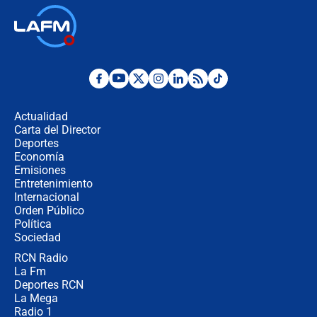
Así será la posesión de Abelardo de
la Espriella este 7 de agosto:
cronograma oficial y detalles clave
Desde dermatitis hasta infecciones:
los riesgos de usar cascos de motos
de aplicaciones de transporte
Actualidad
Carta del Director
¿Cómo comprar dólares desde el
Deportes
celular? Requisitos, pasos y
Economía
recomendaciones
Emisiones
Entretenimiento
Internacional
Las seis de las 6 con Juan Lozano |
Orden Público
jueves 6 de agosto de 2026
Política
Sociedad
RCN Radio
Posesión de Abelardo De La Espriella
La Fm
en Cali: ¿qué pasará con los
congresistas del Pacto Histórico que
Deportes RCN
no asistirán?
La Mega
Radio 1