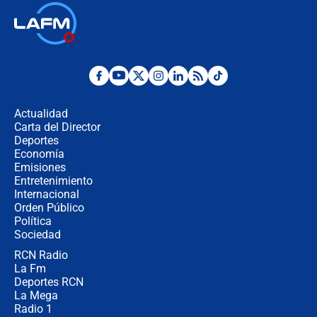
Ministro de Defensa no descarta el
uso de la UNDMO ante posibles
disturbios durante la posesión
"No hubo fraude ni posibilidad de
fraude": Auditoría respondió a
señalamientos de Petro sobre
Actualidad
elección de Abelardo de La Espriella
Carta del Director
Tras su posesión, presidente De la
Deportes
Espriella empieza gira por regiones
Economía
donde perdió
Emisiones
Entretenimiento
Internacional
Las seis de las 6 con Juan Lozano |
Orden Público
miércoles 5 de agosto de 2026
Política
Sociedad
RCN Radio
🔴 EN VIVO | Noticiero La FM con
La Fm
Juan Lozano - 5 de agosto de 2026
Deportes RCN
La Mega
Radio 1