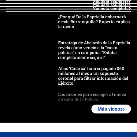
Ver nota completa
Ver nota completa
Ver nota completa
Ver nota completa
¿Por qué De la Espriella gobernará
desde Barranquilla? Experto explica
la razón
Estratega de Abelardo de la Espriella
revela cómo venció a la “casta
política” en campaña: “Estaba
completamente seguro”
Alias ‘Calarcá’ habría pagado $60
millones al mes a un supuesto
coronel para filtrar información del
Ejército
Las razones para escoger al nuevo
director de la Policía
Más videos
"Prohibir es la salida fácil": ¿Qué
futuro les espera a las cabalgatas en
Colombia?