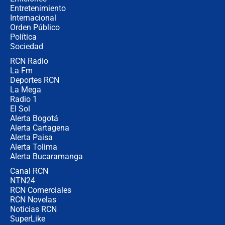
Entretenimiento
Internacional
🔴 EN VIVO | Noticiero La FM con
Orden Público
Juan Lozano - 6 de agosto de 2026
Política
Sociedad
RCN Radio
¿Por qué De la Espriella gobernará
La Fm
desde Barranquilla? Experto explica
la razón
Deportes RCN
La Mega
Radio 1
El Sol
Alerta Bogotá
Alerta Cartagena
Alerta Paisa
Alerta Tolima
Alerta Bucaramanga
Canal RCN
NTN24
RCN Comerciales
RCN Novelas
Noticias RCN
SuperLike