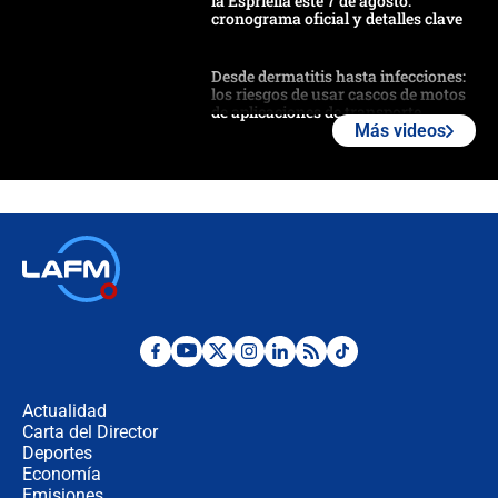
la Espriella este 7 de agosto:
cronograma oficial y detalles clave
Desde dermatitis hasta infecciones:
los riesgos de usar cascos de motos
de aplicaciones de transporte
Más videos
¿Cómo comprar dólares desde el
celular? Requisitos, pasos y
recomendaciones
Las seis de las 6 con Juan Lozano |
jueves 6 de agosto de 2026
Posesión de Abelardo De La Espriella
en Cali: ¿qué pasará con los
congresistas del Pacto Histórico que
Actualidad
no asistirán?
Carta del Director
Álvaro Uribe asistirá a la posesión y
Deportes
crece el pulso por la elección del
Economía
contralor
Emisiones