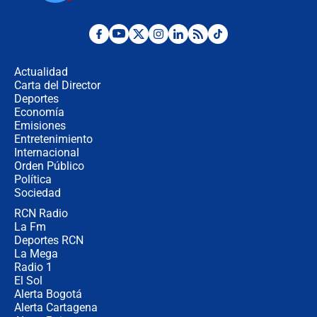
Colombia?
Ministro de Defensa no descarta el
uso de la UNDMO ante posibles
disturbios durante la posesión
Actualidad
Carta del Director
"No hubo fraude ni posibilidad de
Deportes
fraude": Auditoría respondió a
Economía
señalamientos de Petro sobre
Emisiones
elección de Abelardo de La Espriella
Entretenimiento
Internacional
Tras su posesión, presidente De la
Orden Público
Espriella empieza gira por regiones
Política
donde perdió
Sociedad
RCN Radio
Las seis de las 6 con Juan Lozano |
La Fm
miércoles 5 de agosto de 2026
Deportes RCN
La Mega
Radio 1
El Sol
Alerta Bogotá
Alerta Cartagena