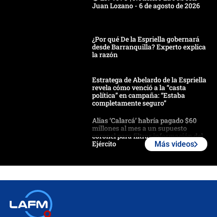
Juan Lozano - 6 de agosto de 2026
¿Por qué De la Espriella gobernará
desde Barranquilla? Experto explica
la razón
Estratega de Abelardo de la Espriella
revela cómo venció a la “casta
política” en campaña: “Estaba
completamente seguro”
Alias ‘Calarcá’ habría pagado $60
millones al mes a un supuesto
coronel para filtrar información del
Ejército
Más videos
Las razones para escoger al nuevo
director de la Policía
"Prohibir es la salida fácil": ¿Qué
futuro les espera a las cabalgatas en