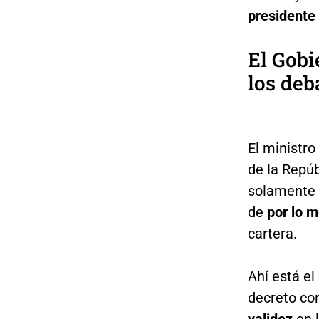
presidente
El Gobi
los deb
El ministro
de la Repúb
solamente
de
por lo m
cartera.
Ahí está el
decreto con
validez
en 