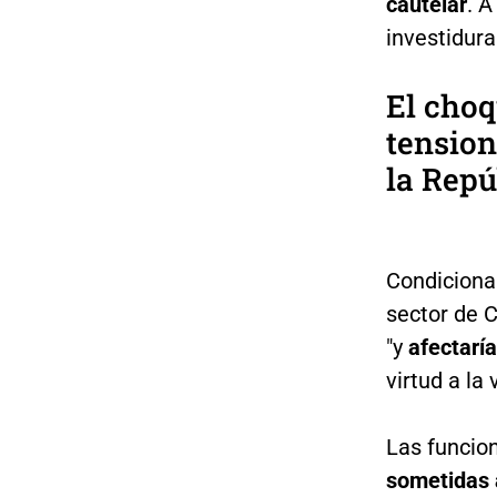
cautelar
. A
investidura
El choq
tension
la Repú
Condicionar
sector de 
"y
afectarí
virtud a la 
Las funcion
sometidas a