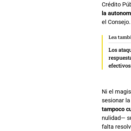
Crédito Púb
la autonom
el Consejo.
Lea tamb
Los ataq
respuesta
efectivos
Ni el magis
sesionar la
tampoco c
nulidad— su
falta resol