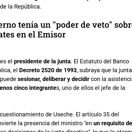
de la República.
erno tenía un "poder de veto" sobr
ates en el Emisor
 es el
presidente de la junta
. El Estatuto del Banco
lica, el
Decreto 2520 de 1993
, subraya que la junta
 puede
sesionar, deliberar y decidir
con la asistenc
enos cinco integrante
s, uno de ellos el jefe de la
 cuestionamiento de Useche. El artículo 35 del
vierte la presencia del ministro "en
un requisito d
las decisiones de la junta directiva", lo que le otorg