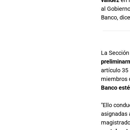
al Gobiern
Banco, dic
La Sección
preliminar
artículo 35
miembros d
Banco esté
"Ello condu
asignadas 
magistrad