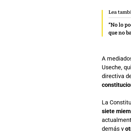
Lea tamb
“No lo po
que no ba
A mediados 
Useche, qu
directiva 
constituci
La Constit
siete miem
actualmen
demás y
ot