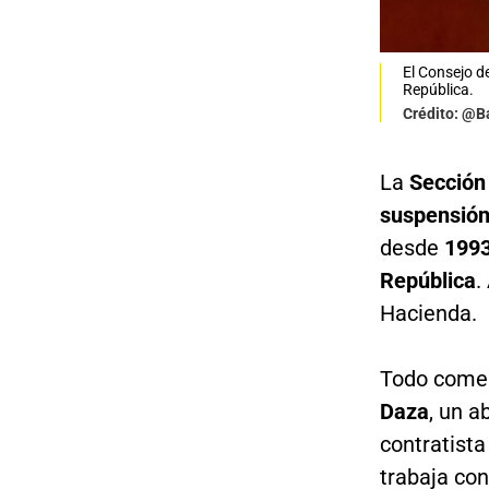
El Consejo d
República.
Crédito: @B
La
Sección
suspensión
desde
199
República
.
Hacienda.
Todo come
Daza
, un a
contratista
trabaja co