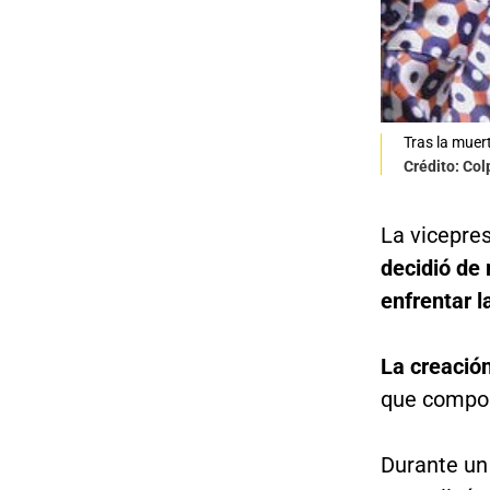
Tras la muer
Crédito: Co
La vicepre
decidió de
enfrentar l
La creació
que compone
Durante un