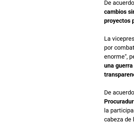
De acuerdo
cambios sin
proyectos 
La vicepre
por combati
enorme", p
una guerra 
transparen
De acuerdo
Procuradur
la particip
cabeza de 