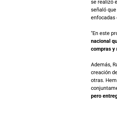
se realizó 
señaló que 
enfocadas e
"En este pr
nacional q
compras y 
Además, Ra
creación de
otras. Hemo
conjuntame
pero entre