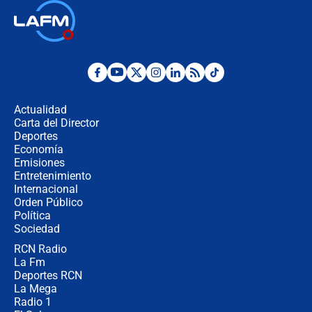
🔴 EN VIVO | Noticiero La FM con
Juan Lozano - 6 de agosto de 2026
¿Por qué De la Espriella gobernará
desde Barranquilla? Experto explica
la razón
Actualidad
Carta del Director
Estratega de Abelardo de la Espriella
Deportes
revela cómo venció a la “casta
Economía
política” en campaña: “Estaba
Emisiones
completamente seguro”
Entretenimiento
Internacional
Alias ‘Calarcá’ habría pagado $60
Orden Público
millones al mes a un supuesto
Política
coronel para filtrar información del
Ejército
Sociedad
RCN Radio
Las razones para escoger al nuevo
La Fm
director de la Policía
Deportes RCN
La Mega
Radio 1