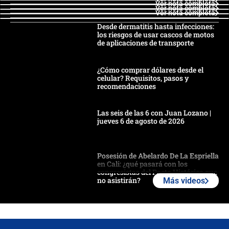
Ver nota completa
Ver nota completa
Ver nota completa
Desde dermatitis hasta infecciones:
los riesgos de usar cascos de motos
de aplicaciones de transporte
¿Cómo comprar dólares desde el
celular? Requisitos, pasos y
recomendaciones
Las seis de las 6 con Juan Lozano |
jueves 6 de agosto de 2026
Posesión de Abelardo De La Espriella
en Cali: ¿qué pasará con los
congresistas del Pacto Histórico que
no asistirán?
Más videos
Álvaro Uribe asistirá a la posesión y
crece el pulso por la elección del
contralor