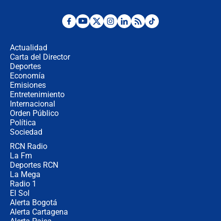
Posesión de Abelardo De La Espriella
en Cali: ¿qué pasará con los
congresistas del Pacto Histórico que
Actualidad
no asistirán?
Carta del Director
Álvaro Uribe asistirá a la posesión y
Deportes
crece el pulso por la elección del
Economía
contralor
Emisiones
Entretenimiento
Internacional
🔴 EN VIVO | Noticiero La FM con
Orden Público
Juan Lozano - 6 de agosto de 2026
Política
Sociedad
RCN Radio
¿Por qué De la Espriella gobernará
La Fm
desde Barranquilla? Experto explica
la razón
Deportes RCN
La Mega
Radio 1
El Sol
Alerta Bogotá
Alerta Cartagena