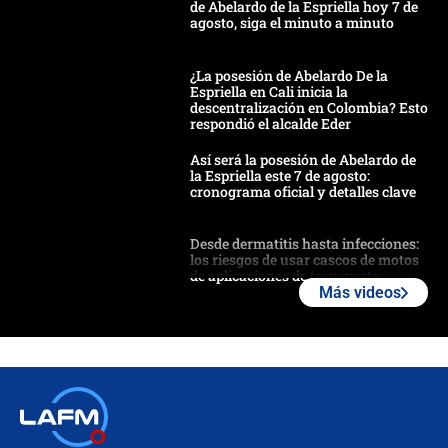
de Abelardo de la Espriella hoy 7 de
agosto, siga el minuto a minuto
¿La posesión de Abelardo De la
Espriella en Cali inicia la
descentralización en Colombia? Esto
respondió el alcalde Eder
Así será la posesión de Abelardo de
la Espriella este 7 de agosto:
cronograma oficial y detalles clave
Desde dermatitis hasta infecciones:
los riesgos de usar cascos de motos
de aplicaciones de transporte
Más videos
¿Cómo comprar dólares desde el
celular? Requisitos, pasos y
recomendaciones
Las seis de las 6 con Juan Lozano |
jueves 6 de agosto de 2026