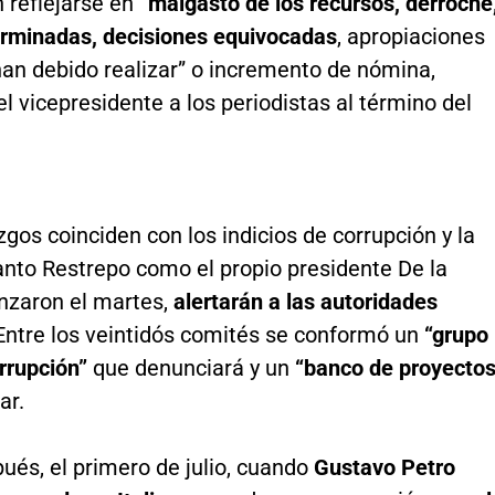
 reflejarse en
“malgasto de los recursos, derroche
erminadas, decisiones equivocadas
, apropiaciones
han debido realizar” o incremento de nómina,
l vicepresidente a los periodistas al término del
azgos coinciden con los indicios de corrupción y la
anto Restrepo como el propio presidente De la
anzaron el martes,
alertarán a las autoridades
 Entre los veintidós comités se conformó un
“grupo
orrupción”
que denunciará y un
“banco de proyectos
ar.
ués, el primero de julio, cuando
Gustavo Petro