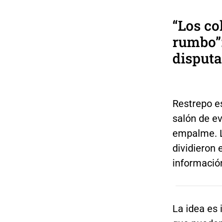
“Los c
rumbo”:
disputa
Restrepo es
salón de ev
empalme. L
dividieron
informació
La idea es 