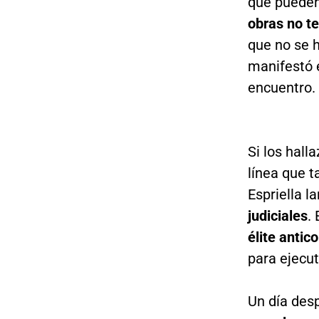
que pueden
obras no t
que no se 
manifestó e
encuentro.
Si los hall
línea que t
Espriella l
judiciales
.
élite antic
para ejecut
Un día desp