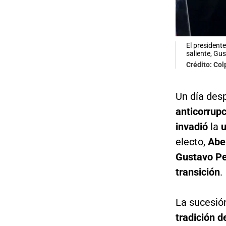
El president
saliente, Gu
Crédito: Col
Un día desp
anticorrupc
invadió
la
u
electo,
Abel
Gustavo Pe
transición
.
La sucesió
tradición d