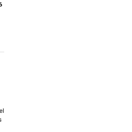
6
el
s