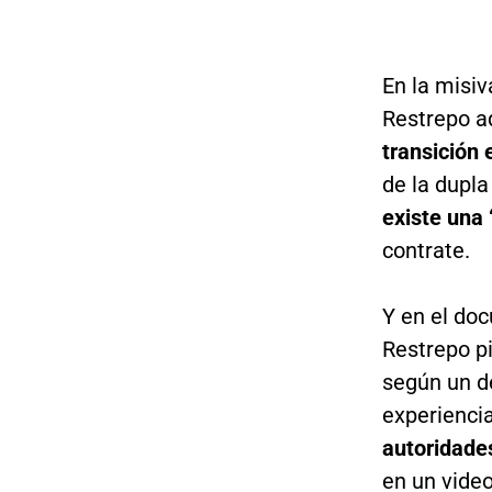
En la misiv
Restrepo a
transición 
de la dupla
existe una 
contrate.
Y en el do
Restrepo p
según un de
experienci
autoridades
en un video