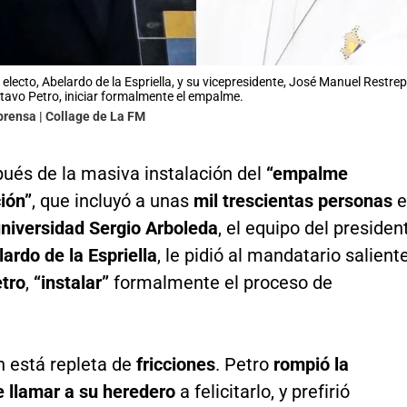
e electo, Abelardo de la Espriella, y su vicepresidente, José Manuel Rest
stavo Petro, iniciar formalmente el empalme.
prensa | Collage de La FM
ués de la masiva instalación del
“empalme
ión”
, que incluyó a unas
mil trescientas personas
e
niversidad Sergio Arboleda
, el equipo del presiden
ardo de la Espriella
, le pidió al mandatario saliente
tro
,
“instalar”
formalmente el proceso de
n está repleta de
fricciones
. Petro
rompió la
e llamar a su heredero
a felicitarlo, y prefirió