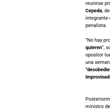
reunirse pr
Cepeda
, d
integrante 
penalista.
“No hay pr
quieren
”, 
opositor l
una semana
“desobedien
improvisa
Posteriorme
ministro d