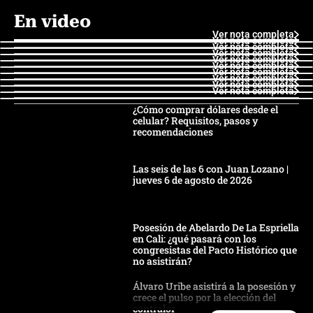
En video
Ver nota completa
Ver nota completa
Ver nota completa
Ver nota completa
Ver nota completa
Ver nota completa
Ver nota completa
Ver nota completa
Ver nota completa
Ver nota completa
¿Cómo comprar dólares desde el
celular? Requisitos, pasos y
recomendaciones
Las seis de las 6 con Juan Lozano |
jueves 6 de agosto de 2026
Posesión de Abelardo De La Espriella
en Cali: ¿qué pasará con los
congresistas del Pacto Histórico que
no asistirán?
Álvaro Uribe asistirá a la posesión y
crece el pulso por la elección del
contralor