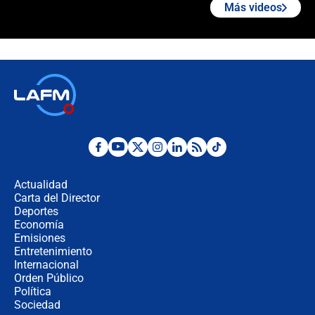
Más videos
🔴 EN VIVO | Noticiero La FM con
Juan Lozano - 6 de agosto de 2026
¿Por qué De la Espriella gobernará
desde Barranquilla? Experto explica
la razón
Estratega de Abelardo de la Espriella
revela cómo venció a la “casta
política” en campaña: “Estaba
Actualidad
completamente seguro”
Carta del Director
Alias ‘Calarcá’ habría pagado $60
Deportes
millones al mes a un supuesto
Economía
coronel para filtrar información del
Emisiones
Ejército
Entretenimiento
Internacional
Las razones para escoger al nuevo
Orden Público
director de la Policía
Política
Sociedad