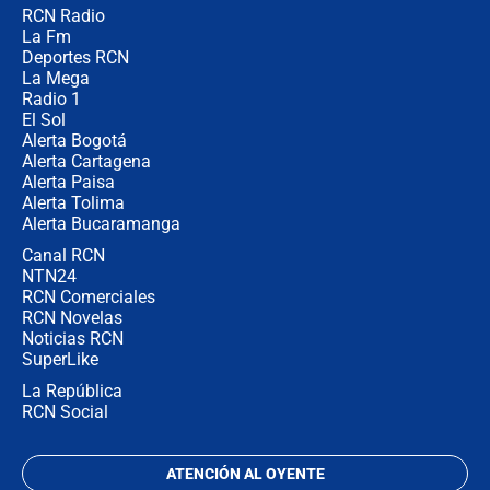
RCN Radio
"Prohibir es la salida fácil": ¿Qué
La Fm
futuro les espera a las cabalgatas en
Colombia?
Deportes RCN
La Mega
Radio 1
El Sol
Alerta Bogotá
Alerta Cartagena
Alerta Paisa
Alerta Tolima
Alerta Bucaramanga
Canal RCN
NTN24
RCN Comerciales
RCN Novelas
Noticias RCN
SuperLike
La República
RCN Social
ATENCIÓN AL OYENTE