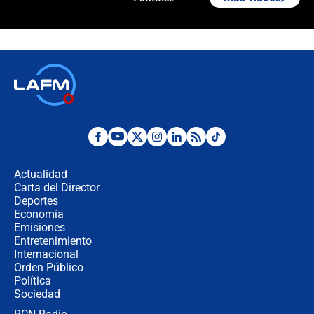
Polémica por rabino, pastor y
sacerdote en la posesión de Abelardo
de la Espriella: ¿Se violó el Estado
laico?
🔴 EN VIVO | Primer discurso de
Abelardo de la Espriella como
presidente de Colombia
¿La posesión de Abelardo De la
Espriella en Cali inicia la
descentralización en Colombia? Esto
Actualidad
respondió el alcalde Eder
Carta del Director
Así será la posesión de Abelardo de
Deportes
la Espriella este 7 de agosto:
Economía
cronograma oficial y detalles clave
Emisiones
Entretenimiento
Internacional
Desde dermatitis hasta infecciones:
Orden Público
los riesgos de usar cascos de motos
Política
de aplicaciones de transporte
Sociedad