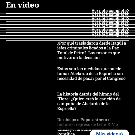
En video
Ver nota completa
Ver nota completa
Ver nota completa
Ver nota completa
Ver nota completa
Ver nota completa
Ver nota completa
Ver nota completa
Ver nota completa
Ver nota completa
¿Por qué trasladaron desde Itagüí a
jefes criminales ligados a la Paz
Total de Petro?: Las razones que
motivaron la decisión
Estas son las medidas que puede
tomar Abelardo de la Espriella sin
necesidad de pasar por el Congreso
La historia detrás del himno del
'Tigre': ¿Quién creó la canción de
campaña de Abelardo de la
Espriella?
De obispo a Papa: así será el
histórico regreso de León XIV a
Chiclayo, la cuna espiritual del
Pontífice
Más videos