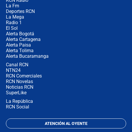
RCN Radio
¿Cómo comprar dólares desde el
La Fm
celular? Requisitos, pasos y
recomendaciones
Deportes RCN
La Mega
Radio 1
El Sol
Alerta Bogotá
Alerta Cartagena
Alerta Paisa
Alerta Tolima
Alerta Bucaramanga
Canal RCN
NTN24
RCN Comerciales
RCN Novelas
Noticias RCN
SuperLike
La República
RCN Social
ATENCIÓN AL OYENTE