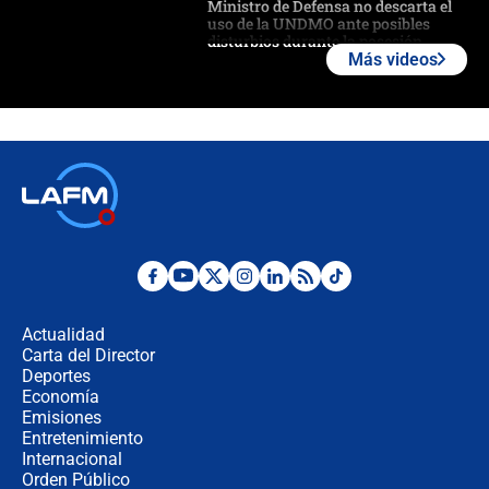
Ministro de Defensa no descarta el
uso de la UNDMO ante posibles
disturbios durante la posesión
Más videos
"No hubo fraude ni posibilidad de
fraude": Auditoría respondió a
señalamientos de Petro sobre
elección de Abelardo de La Espriella
Tras su posesión, presidente De la
Espriella empieza gira por regiones
donde perdió
Las seis de las 6 con Juan Lozano |
miércoles 5 de agosto de 2026
Actualidad
Carta del Director
🔴 EN VIVO | Noticiero La FM con
Deportes
Juan Lozano - 5 de agosto de 2026
Economía
Emisiones
Entretenimiento
Internacional
La petición de los empresarios al
Orden Público
gobierno de De la Espriella antes del