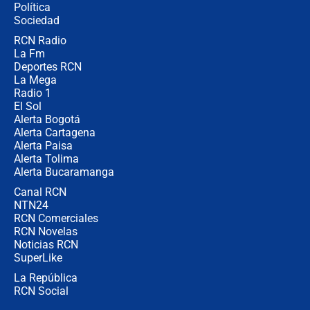
Política
Congreso de la ANDI
Sociedad
RCN Radio
María Fernanda Cabal asegura que
La Fm
Uribe tiene "aversión" a la palabra
derecha: "Es como si le hablaran del
Deportes RCN
demonio"
La Mega
Radio 1
El Sol
Alerta Bogotá
Alerta Cartagena
Alerta Paisa
Alerta Tolima
Alerta Bucaramanga
Canal RCN
NTN24
RCN Comerciales
RCN Novelas
Noticias RCN
SuperLike
La República
RCN Social