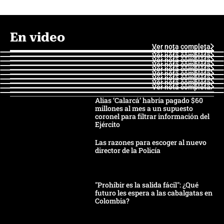
En video
Ver nota completa
Ver nota completa
Ver nota completa
Ver nota completa
Ver nota completa
Ver nota completa
Ver nota completa
Ver nota completa
Ver nota completa
Ver nota completa
Alias ‘Calarcá’ habría pagado $60
millones al mes a un supuesto
coronel para filtrar información del
Ejército
Las razones para escoger al nuevo
director de la Policía
"Prohibir es la salida fácil": ¿Qué
futuro les espera a las cabalgatas en
Colombia?